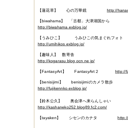
【蓮花草】 心の万華鏡
http://hana
【biwahama】 「古都」大津湖国から
http://biwahama.exblog.jp/
【うみひこ】 うみひこの気まぐれ
http://umihikos.exblog.jp/
【趣味人】 数寄舎
http://kogarasu.blog.ocn.ne.jp/
【FantasyArt】 FantasyArt２
http://
【benisijimi】 benisijimiのカメラ散
http://fujikennko.exblog.jp/
【鈴木公久】 奥会津へ来らんしゃい
http://kashaneko252.blog89.fc2.com/
【tayaken】 シセンのカナタ
http: