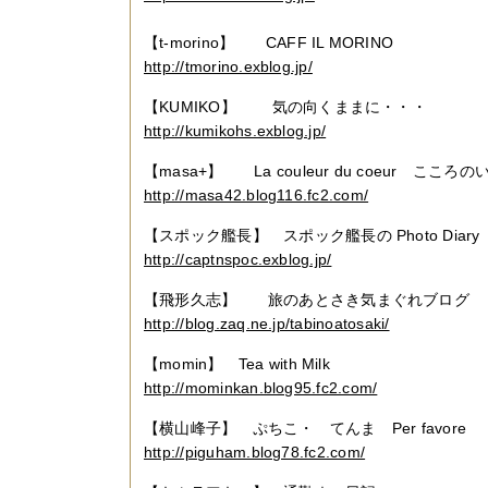
【t-morino】 CAFF IL MORINO
http://tmorino.exblog.jp/
【KUMIKO】 気の向くままに・・・
http://kumikohs.exblog.jp/
【masa+】 La couleur du co
http://masa42.blog116.fc2.com/
【スポック艦長】 スポック艦長の Photo D
http://captnspoc.exblog.jp/
【飛形久志】 旅のあとさき気まぐれブログ
http://blog.zaq.ne.jp/tabinoatosaki/
【momin】 Tea with Milk
http://mominkan.blog95.fc2.com/
【横山峰子】 ぷちこ・ てんま Per fav
http://piguham.blog78.fc2.com/