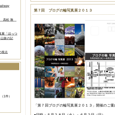
lway
第７回 ブログの輪写真展２０１３
葉 高松 敦
写真展「ほっつ
 山旅の記
の視点
）
（1件）
「第７回ブログの輪写真展２０１３」開催のご案
●日時：５月２８日（火）～６月２日（日）