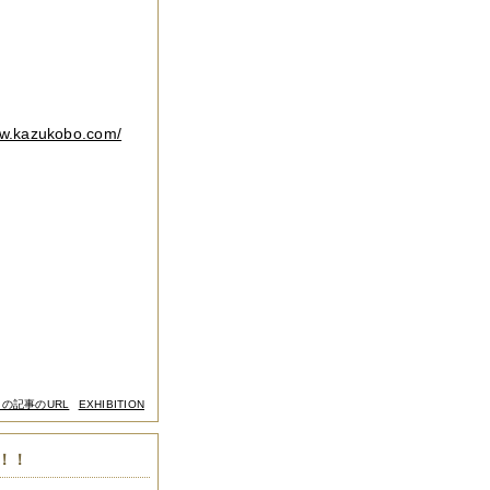
ww.kazukobo.com/
この記事のURL
EXHIBITION
！！