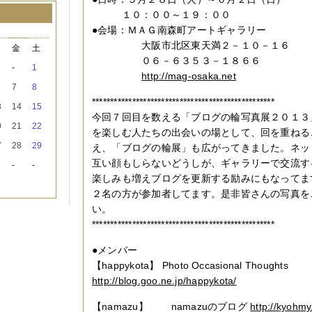
１０：００～１９：００
●会場：ＭＡＧ南森町アートギャラリー
月
大阪市北区東天満２－１０－１６
木
金
土
０６－６３５３－１８６６
-
1
http://mag-osaka.net
7
8
**************************************************
3
14
15
今回７回目を数える「ブログの輪写真展２０１３
0
21
22
を楽しむ人たちの出会いの場として、回を重ねる
7
28
29
え、「ブログの輪展」も広がってきました。ネッ
互い顔もしらないどうしが、ギャラリーで交流す
-
-
楽しみも増えブログを更新する励みにもなってま
２名の方が参加者してます。是非皆さんの写真を
い。
**************************************************
●メンバー
【happykota】 Photo Occasional Thoughts
http://blog.goo.ne.jp/happykota/
【namazu】 namazuのブログ
http://kyohmy