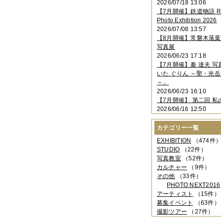
2026/07/18 13:06
2023年11月
（4件）
【7月開催】鉄道物語 Rai
2023年10月
（3件）
Photo Exhibtion 2026
2023年09月
（4件）
2026/07/08 13:57
2023年08月
（1件）
【8月開催】常磐木落
2023年06月
（3件）
写真展
2023年05月
（3件）
2026/06/23 17:18
2023年04月
（2件）
【7月開催】秦 達夫 
2023年03月
（5件）
いた ぐりん ～聖・光岳
2023年02月
（3件）
～」
2023年01月
（4件）
2026/06/23 16:10
2022年12月
（3件）
【7月開催】 第二回 私
2022年11月
（2件）
2026/06/16 12:50
2022年10月
（4件）
2022年09月
（2件）
カテゴリー一覧
2022年08月
（3件）
2022年07月
（3件）
EXHIBITION
（474件
2022年05月
（4件）
STUDIO
（22件）
2022年04月
（2件）
写真教室
（52件）
2022年03月
（5件）
カルチャー
（9件）
2022年02月
（3件）
その他
（33件）
2022年01月
（3件）
PHOTO NEXT2016
2021年12月
（2件）
アーティスト
（15件）
2021年11月
（3件）
募集イベント
（63件）
2021年10月
（1件）
撮影ツアー
（27件）
2021年09月
（5件）