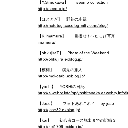
【Y.Simokawa】 seemo collection
http://seemo.jp/
【ほととぎ】 野花の歩録
http://hototogi.cocolog-nifty.com/blog/
【K.imamura】 目指せ！へたっぴ写
imamura/
【ohkujiraT】 Photo of the Weeken
http://ohkujira.exblog.jp/
【模楜】 模湖の旅人
http://mokotabi.exblog.jp/
【yoshi】 YOSHIの日記
http://s.webry.info/sp/yoshitanaka.at.webry.info/
【Jose】 フォトあれこれ４ by j
http://jose32.exblog.jp/
【kei】 初心者コース脱出までの記
http://kei1709.exblog.jp/