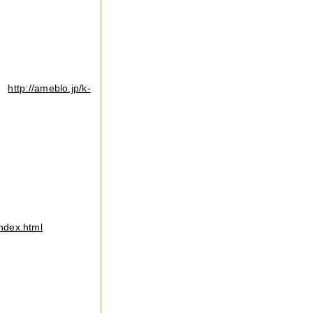
真
http://ameblo.jp/k-
d
index.html
ose
録３