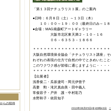
「第１３回ナチュラリスト展」のご案内
●日時：６月８日（土）～１３日（木）
１０：００～１９：００（最終日のみ～１８
●会場：MAG南森町アートギャラリー
大阪市北区東天満２－１０－１６
０６－６３５３－１８６６
＊＊＊＊＊＊＊＊＊＊＊＊＊＊＊＊＊＊＊＊＊＊
大阪自然環境保全協会「ナチュラリスト講座」そ
れぞれの表現の仕方で自然の中でときめいたこと
このワクワク感が皆様に通じますように・・・・
＊＊＊＊＊＊＊＊＊＊＊＊＊＊＊＊＊＊＊＊＊＊
【出展者】
浅香俊二・瓜坂捷司・岡元伊曾子
高妻 勲・滝沢真由美・田中義人
常俊容子・戸井 護・中村彩乃
水野和子・依田知子
間からの招待
2013年06月05日(水)20時43分