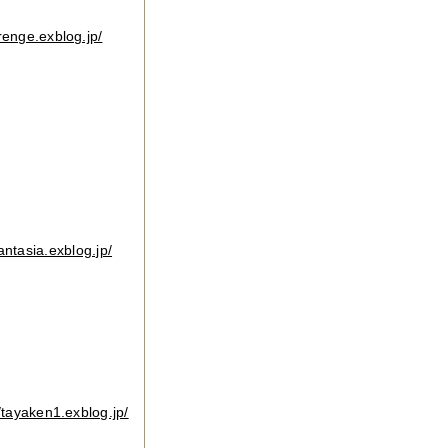
renge.exblog.jp/
フォト
fantasia.exblog.jp/
歩
//tayaken1.exblog.jp/