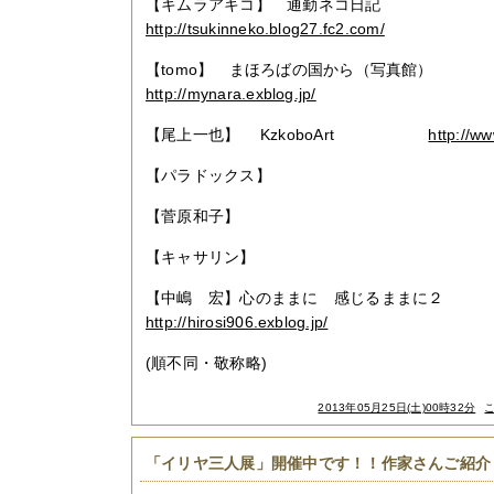
【キムラアキコ】 通勤ネコ日記
http://tsukinneko.blog27.fc2.com/
【tomo】 まほろばの国から（写真館）
http://mynara.exblog.jp/
【尾上一也】 KzkoboArt
http://w
【パラドックス】
【菅原和子】
【キャサリン】
【中嶋 宏】心のままに 感じるままに２
http://hirosi906.exblog.jp/
(順不同・敬称略)
2013年05月25日(土)00時32分
「イリヤ三人展」開催中です！！作家さんご紹介