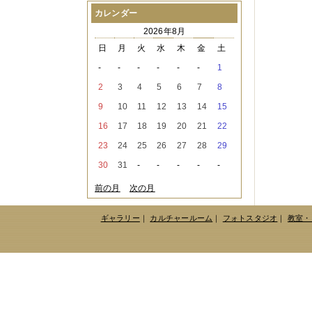
2021年08月
（1件）
カレンダー
2021年07月
（1件）
2026年8月
2021年06月
（3件）
2021年05月
（2件）
日
月
火
水
木
金
土
2021年04月
（2件）
-
-
-
-
-
-
1
2021年03月
（3件）
2021年02月
（1件）
2
3
4
5
6
7
8
2021年01月
（2件）
9
10
11
12
13
14
15
2020年12月
（3件）
2020年11月
（6件）
16
17
18
19
20
21
22
2020年10月
（6件）
23
24
25
26
27
28
29
2020年09月
（5件）
2020年08月
（3件）
30
31
-
-
-
-
-
2020年07月
（3件）
2020年06月
（2件）
前の月
次の月
2020年04月
（4件）
2020年03月
（9件）
ギャラリー
｜
カルチャールーム
｜
フォトスタジオ
｜
教室・
2020年02月
（3件）
2020年01月
（5件）
2019年12月
（3件）
2019年11月
（4件）
2019年10月
（8件）
2019年09月
（3件）
2019年08月
（2件）
2019年07月
（1件）