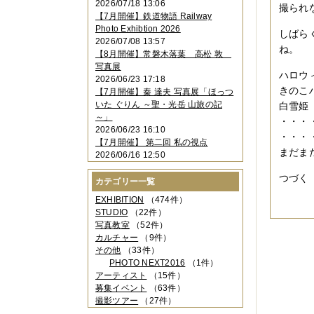
2026/07/18 13:06
撮られ
2023年11月
（4件）
【7月開催】鉄道物語 Railway
2023年10月
（3件）
Photo Exhibtion 2026
しばら
2023年09月
（4件）
2026/07/08 13:57
2023年08月
（1件）
ね。
【8月開催】常磐木落葉 高松 敦
2023年06月
（3件）
写真展
2023年05月
（3件）
ハロウ
2026/06/23 17:18
2023年04月
（2件）
きのこ
【7月開催】秦 達夫 写真展「ほっつ
2023年03月
（5件）
いた ぐりん ～聖・光岳 山旅の記
白雪姫
2023年02月
（3件）
～」
・・・
2023年01月
（4件）
2026/06/23 16:10
2022年12月
（3件）
・・・
【7月開催】 第二回 私の視点
2022年11月
（2件）
まだま
2026/06/16 12:50
2022年10月
（4件）
2022年09月
（2件）
つづく
カテゴリー一覧
2022年08月
（3件）
2022年07月
（3件）
EXHIBITION
（474件）
2022年05月
（4件）
STUDIO
（22件）
2022年04月
（2件）
写真教室
（52件）
2022年03月
（5件）
カルチャー
（9件）
2022年02月
（3件）
その他
（33件）
2022年01月
（3件）
PHOTO NEXT2016
（1件）
2021年12月
（2件）
アーティスト
（15件）
2021年11月
（3件）
募集イベント
（63件）
2021年10月
（1件）
撮影ツアー
（27件）
2021年09月
（5件）