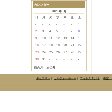
2021年08月
（1件）
カレンダー
2021年07月
（1件）
2026年8月
2021年06月
（3件）
2021年05月
（2件）
日
月
火
水
木
金
土
2021年04月
（2件）
-
-
-
-
-
-
1
2021年03月
（3件）
2021年02月
（1件）
2
3
4
5
6
7
8
2021年01月
（2件）
9
10
11
12
13
14
15
2020年12月
（3件）
2020年11月
（6件）
16
17
18
19
20
21
22
2020年10月
（6件）
23
24
25
26
27
28
29
2020年09月
（5件）
2020年08月
（3件）
30
31
-
-
-
-
-
2020年07月
（3件）
2020年06月
（2件）
前の月
次の月
2020年04月
（4件）
2020年03月
（9件）
ギャラリー
｜
カルチャールーム
｜
フォトスタジオ
｜
教室・
2020年02月
（3件）
2020年01月
（5件）
2019年12月
（3件）
2019年11月
（4件）
2019年10月
（8件）
2019年09月
（3件）
2019年08月
（2件）
2019年07月
（1件）