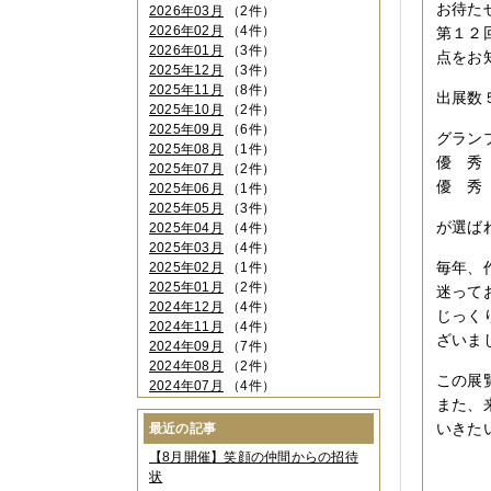
お待た
2026年03月
（2件）
2026年02月
（4件）
第１２
2026年01月
（3件）
点をお
2025年12月
（3件）
2025年11月
（8件）
出展数
2025年10月
（2件）
2025年09月
（6件）
グラン
2025年08月
（1件）
優 秀
2025年07月
（2件）
優 秀
2025年06月
（1件）
2025年05月
（3件）
が選ば
2025年04月
（4件）
2025年03月
（4件）
毎年、
2025年02月
（1件）
2025年01月
（2件）
迷って
2024年12月
（4件）
じっく
2024年11月
（4件）
ざいま
2024年09月
（7件）
2024年08月
（2件）
この展
2024年07月
（4件）
また、
2024年06月
（4件）
2024年04月
（6件）
いきた
最近の記事
2024年03月
（3件）
【8月開催】笑顔の仲間からの招待
2024年02月
（2件）
状
2023年12月
（4件）