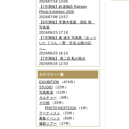
2026/07/18 13:06
2023年11月
（4件）
【7月開催】鉄道物語 Railway
2023年10月
（3件）
Photo Exhibtion 2026
2023年09月
（4件）
2026/07/08 13:57
2023年08月
（1件）
【8月開催】常磐木落葉 高松 敦
2023年06月
（3件）
写真展
2023年05月
（3件）
2026/06/23 17:18
2023年04月
（2件）
【7月開催】秦 達夫 写真展「ほっつ
2023年03月
（5件）
いた ぐりん ～聖・光岳 山旅の記
2023年02月
（3件）
～」
2023年01月
（4件）
2026/06/23 16:10
2022年12月
（3件）
【7月開催】 第二回 私の視点
2022年11月
（2件）
2026/06/16 12:50
2022年10月
（4件）
2022年09月
（2件）
カテゴリー一覧
2022年08月
（3件）
2022年07月
（3件）
EXHIBITION
（474件）
2022年05月
（4件）
STUDIO
（22件）
2022年04月
（2件）
写真教室
（52件）
2022年03月
（5件）
カルチャー
（9件）
2022年02月
（3件）
その他
（33件）
2022年01月
（3件）
PHOTO NEXT2016
（1件）
2021年12月
（2件）
アーティスト
（15件）
2021年11月
（3件）
募集イベント
（63件）
2021年10月
（1件）
撮影ツアー
（27件）
2021年09月
（5件）