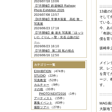
2026/07/18 13:06
2023年11月
（4件）
;;;;;;;;;;;
【7月開催】鉄道物語 Railway
2023年10月
（3件）
Photo Exhibtion 2026
13歳
2023年09月
（4件）
2026/07/08 13:57
2023年08月
（1件）
そして
【8月開催】常磐木落葉 高松 敦
2023年06月
（3件）
ている
写真展
2023年05月
（3件）
今、あ
2026/06/23 17:18
2023年04月
（2件）
【7月開催】秦 達夫 写真展「ほっつ
「奇跡
2023年03月
（5件）
いた ぐりん ～聖・光岳 山旅の記
僕を育
2023年02月
（3件）
～」
2023年01月
（4件）
2026/06/23 16:10
坂崎
2022年12月
（3件）
【7月開催】 第二回 私の視点
2022年11月
（2件）
;;;;;;;;;;;
2026/06/16 12:50
2022年10月
（4件）
2022年09月
（2件）
メイン
カテゴリー一覧
2022年08月
（3件）
沢、レ
2022年07月
（3件）
EXHIBITION
（474件）
を育て
2022年05月
（4件）
STUDIO
（22件）
ージ、
2022年04月
（2件）
写真教室
（52件）
2022年03月
（5件）
す。
カルチャー
（9件）
2022年02月
（3件）
その他
（33件）
2022年01月
（3件）
PHOTO NEXT2016
（1件）
:::::::::
2021年12月
（2件）
アーティスト
（15件）
2021年11月
（3件）
募集イベント
（63件）
MAG
2021年10月
（1件）
撮影ツアー
（27件）
大阪地
2021年09月
（5件）