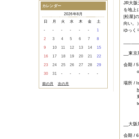
JR大
2021年08月
（1件）
カレンダー
を地上
2021年07月
（1件）
2026年8月
2021年06月
（3件）
[松屋
2021年05月
（2件）
日
月
火
水
木
金
土
向い。
2021年04月
（2件）
ゆっく
-
-
-
-
-
-
1
2021年03月
（3件）
2021年02月
（1件）
2
3
4
5
6
7
8
______
2021年01月
（2件）
9
10
11
12
13
14
15
2020年12月
（3件）
__東京展
2020年11月
（6件）
16
17
18
19
20
21
22
2020年10月
（6件）
会期 /
23
24
25
26
27
28
29
2020年09月
（5件）
open 
2020年08月
（3件）
30
31
-
-
-
-
-
2020年07月
（3件）
2020年06月
（2件）
場所 / Is
前の月
次の月
2020年04月
（4件）
h
2020年03月
（9件）
東京都
2020年02月
（3件）
tel /
2020年01月
（5件）
2019年12月
（3件）
2019年11月
（4件）
2019年10月
（8件）
__大阪展
2019年09月
（3件）
2019年08月
（2件）
会期 /
2019年07月
（1件）