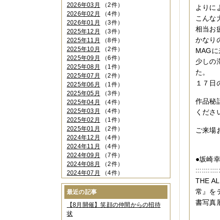
2026年03月
（2件）
よりに
2026年02月
（4件）
こんな
2026年01月
（3件）
相当お
2025年12月
（3件）
かなり
2025年11月
（8件）
2025年10月
（2件）
MAG
2025年09月
（6件）
少しの
2025年08月
（1件）
た。
2025年07月
（2件）
１７日
2025年06月
（1件）
2025年05月
（3件）
作品秘話
2025年04月
（4件）
2025年03月
（4件）
くださ
2025年02月
（1件）
2025年01月
（2件）
ご来場
2024年12月
（4件）
2024年11月
（4件）
2024年09月
（7件）
●坂崎
2024年08月
（2件）
:::::::::
2024年07月
（4件）
THE
2024年06月
（4件）
2024年04月
（6件）
常』を
最近の記事
2024年03月
（3件）
書写真
【8月開催】笑顔の仲間からの招待
2024年02月
（2件）
状
2023年12月
（4件）