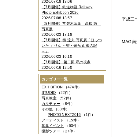
2026/07/18 13:06
2023年11月
（4件）
【7月開催】鉄道物語 Railway
2023年10月
（3件）
Photo Exhibtion 2026
2023年09月
（4件）
2026/07/08 13:57
平成三
2023年08月
（1件）
【8月開催】常磐木落葉 高松 敦
2023年06月
（3件）
写真展
2023年05月
（3件）
2026/06/23 17:18
2023年04月
（2件）
【7月開催】秦 達夫 写真展「ほっつ
MAG
2023年03月
（5件）
いた ぐりん ～聖・光岳 山旅の記
2023年02月
（3件）
～」
2023年01月
（4件）
2026/06/23 16:10
2022年12月
（3件）
【7月開催】 第二回 私の視点
2022年11月
（2件）
2026/06/16 12:50
2022年10月
（4件）
2022年09月
（2件）
カテゴリー一覧
2022年08月
（3件）
2022年07月
（3件）
EXHIBITION
（474件）
2022年05月
（4件）
STUDIO
（22件）
2022年04月
（2件）
写真教室
（52件）
2022年03月
（5件）
カルチャー
（9件）
2022年02月
（3件）
その他
（33件）
2022年01月
（3件）
PHOTO NEXT2016
（1件）
2021年12月
（2件）
アーティスト
（15件）
2021年11月
（3件）
募集イベント
（63件）
2021年10月
（1件）
撮影ツアー
（27件）
2021年09月
（5件）