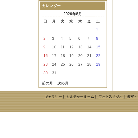
2021年08月
（1件）
カレンダー
2021年07月
（1件）
2026年8月
2021年06月
（3件）
2021年05月
（2件）
日
月
火
水
木
金
土
2021年04月
（2件）
-
-
-
-
-
-
1
2021年03月
（3件）
2021年02月
（1件）
2
3
4
5
6
7
8
2021年01月
（2件）
9
10
11
12
13
14
15
2020年12月
（3件）
2020年11月
（6件）
16
17
18
19
20
21
22
2020年10月
（6件）
23
24
25
26
27
28
29
2020年09月
（5件）
2020年08月
（3件）
30
31
-
-
-
-
-
2020年07月
（3件）
2020年06月
（2件）
前の月
次の月
2020年04月
（4件）
2020年03月
（9件）
ギャラリー
｜
カルチャールーム
｜
フォトスタジオ
｜
教室・
2020年02月
（3件）
2020年01月
（5件）
2019年12月
（3件）
2019年11月
（4件）
2019年10月
（8件）
2019年09月
（3件）
2019年08月
（2件）
2019年07月
（1件）