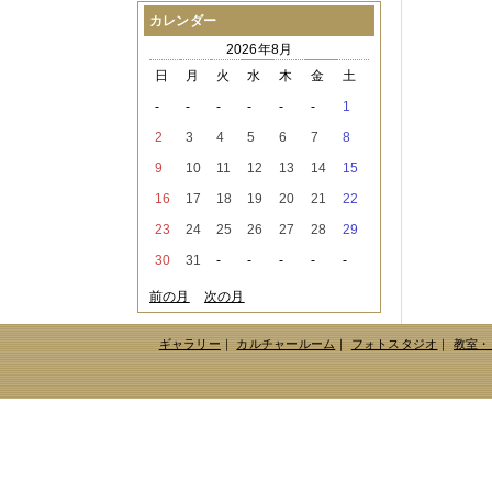
2021年08月
（1件）
カレンダー
2021年07月
（1件）
2026年8月
2021年06月
（3件）
2021年05月
（2件）
日
月
火
水
木
金
土
2021年04月
（2件）
-
-
-
-
-
-
1
2021年03月
（3件）
2021年02月
（1件）
2
3
4
5
6
7
8
2021年01月
（2件）
9
10
11
12
13
14
15
2020年12月
（3件）
2020年11月
（6件）
16
17
18
19
20
21
22
2020年10月
（6件）
23
24
25
26
27
28
29
2020年09月
（5件）
2020年08月
（3件）
30
31
-
-
-
-
-
2020年07月
（3件）
2020年06月
（2件）
前の月
次の月
2020年04月
（4件）
2020年03月
（9件）
ギャラリー
｜
カルチャールーム
｜
フォトスタジオ
｜
教室・
2020年02月
（3件）
2020年01月
（5件）
2019年12月
（3件）
2019年11月
（4件）
2019年10月
（8件）
2019年09月
（3件）
2019年08月
（2件）
2019年07月
（1件）