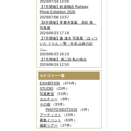
2026/07/18 13:06
2023年11月
（4件）
【7月開催】鉄道物語 Railway
2023年10月
（3件）
Photo Exhibtion 2026
2023年09月
（4件）
2026/07/08 13:57
2023年08月
（1件）
【8月開催】常磐木落葉 高松 敦
2023年06月
（3件）
写真展
2023年05月
（3件）
2026/06/23 17:18
2023年04月
（2件）
【7月開催】秦 達夫 写真展「ほっつ
2023年03月
（5件）
いた ぐりん ～聖・光岳 山旅の記
2023年02月
（3件）
～」
2023年01月
（4件）
2026/06/23 16:10
2022年12月
（3件）
【7月開催】 第二回 私の視点
2022年11月
（2件）
2026/06/16 12:50
2022年10月
（4件）
2022年09月
（2件）
カテゴリー一覧
2022年08月
（3件）
2022年07月
（3件）
EXHIBITION
（474件）
2022年05月
（4件）
STUDIO
（22件）
2022年04月
（2件）
写真教室
（52件）
2022年03月
（5件）
カルチャー
（9件）
2022年02月
（3件）
その他
（33件）
2022年01月
（3件）
PHOTO NEXT2016
（1件）
2021年12月
（2件）
アーティスト
（15件）
2021年11月
（3件）
募集イベント
（63件）
2021年10月
（1件）
撮影ツアー
（27件）
2021年09月
（5件）