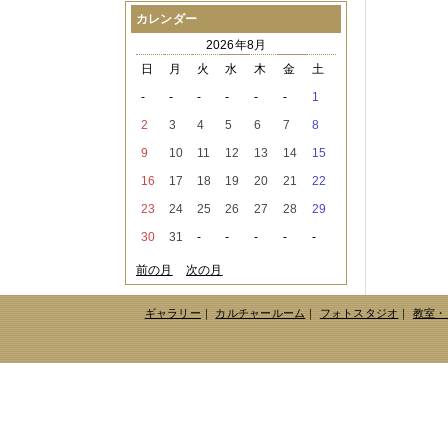
2021年08月
（1件）
カレンダー
2021年07月
（1件）
2026年8月
2021年06月
（3件）
2021年05月
（2件）
日
月
火
水
木
金
土
2021年04月
（2件）
-
-
-
-
-
-
1
2021年03月
（3件）
2021年02月
（1件）
2
3
4
5
6
7
8
2021年01月
（2件）
9
10
11
12
13
14
15
2020年12月
（3件）
2020年11月
（6件）
16
17
18
19
20
21
22
2020年10月
（6件）
23
24
25
26
27
28
29
2020年09月
（5件）
2020年08月
（3件）
30
31
-
-
-
-
-
2020年07月
（3件）
2020年06月
（2件）
前の月
次の月
2020年04月
（4件）
2020年03月
（9件）
ギャラリー
｜
カルチャールーム
｜
フォトスタジオ
｜
教室・
2020年02月
（3件）
2020年01月
（5件）
2019年12月
（3件）
2019年11月
（4件）
2019年10月
（8件）
2019年09月
（3件）
2019年08月
（2件）
2019年07月
（1件）