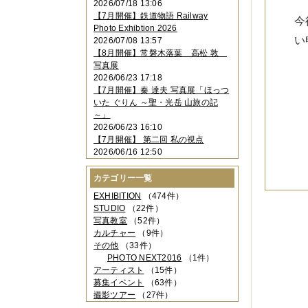
2026/07/18 13:06
2023年11月
（4件）
【7月開催】鉄道物語 Railway
今
2023年10月
（3件）
Photo Exhibtion 2026
2023年09月
（4件）
い
2026/07/08 13:57
2023年08月
（1件）
【8月開催】常磐木落葉 高松 敦
2023年06月
（3件）
写真展
2023年05月
（3件）
2026/06/23 17:18
2023年04月
（2件）
【7月開催】秦 達夫 写真展「ほっつ
2023年03月
（5件）
いた ぐりん ～聖・光岳 山旅の記
2023年02月
（3件）
～」
2023年01月
（4件）
2026/06/23 16:10
2022年12月
（3件）
【7月開催】 第二回 私の視点
2022年11月
（2件）
2026/06/16 12:50
2022年10月
（4件）
2022年09月
（2件）
カテゴリー一覧
2022年08月
（3件）
2022年07月
（3件）
EXHIBITION
（474件）
2022年05月
（4件）
STUDIO
（22件）
2022年04月
（2件）
写真教室
（52件）
2022年03月
（5件）
カルチャー
（9件）
2022年02月
（3件）
その他
（33件）
2022年01月
（3件）
PHOTO NEXT2016
（1件）
2021年12月
（2件）
アーティスト
（15件）
2021年11月
（3件）
募集イベント
（63件）
2021年10月
（1件）
撮影ツアー
（27件）
2021年09月
（5件）