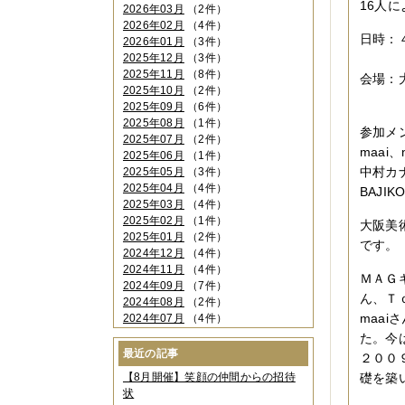
16人
2026年03月
（2件）
2026年02月
（4件）
日時：
2026年01月
（3件）
2025年12月
（3件）
１０：
2025年11月
（8件）
会場：
2025年10月
（2件）
大阪
2025年09月
（6件）
2025年08月
（1件）
参加メ
2025年07月
（2件）
maai
2025年06月
（1件）
中村カナ
2025年05月
（3件）
2025年04月
（4件）
BAJIK
2025年03月
（4件）
2025年02月
（1件）
大阪美
2025年01月
（2件）
です。
2024年12月
（4件）
2024年11月
（4件）
ＭＡＧ
2024年09月
（7件）
ん、Ｔ
2024年08月
（2件）
maa
2024年07月
（4件）
2024年06月
（4件）
た。今
2024年04月
（6件）
最近の記事
２００
2024年03月
（3件）
【8月開催】笑顔の仲間からの招待
礎を築
2024年02月
（2件）
状
2023年12月
（4件）