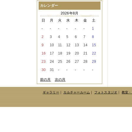
2021年08月
（1件）
カレンダー
2021年07月
（1件）
2026年8月
2021年06月
（3件）
2021年05月
（2件）
日
月
火
水
木
金
土
2021年04月
（2件）
-
-
-
-
-
-
1
2021年03月
（3件）
2021年02月
（1件）
2
3
4
5
6
7
8
2021年01月
（2件）
9
10
11
12
13
14
15
2020年12月
（3件）
2020年11月
（6件）
16
17
18
19
20
21
22
2020年10月
（6件）
23
24
25
26
27
28
29
2020年09月
（5件）
2020年08月
（3件）
30
31
-
-
-
-
-
2020年07月
（3件）
2020年06月
（2件）
前の月
次の月
2020年04月
（4件）
2020年03月
（9件）
ギャラリー
｜
カルチャールーム
｜
フォトスタジオ
｜
教室・
2020年02月
（3件）
2020年01月
（5件）
2019年12月
（3件）
2019年11月
（4件）
2019年10月
（8件）
2019年09月
（3件）
2019年08月
（2件）
2019年07月
（1件）