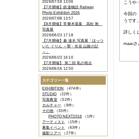
2026/07/18 13:06
こうや
2023年11月
（4件）
【7月開催】鉄道物語 Railway
2023年10月
（3件）
Photo Exhibtion 2026
今回の
2023年09月
（4件）
2026/07/08 13:57
うです
2023年08月
（1件）
【8月開催】常磐木落葉 高松 敦
2023年06月
（3件）
写真展
2023年05月
（3件）
詳しく
2026/06/23 17:18
2023年04月
（2件）
【7月開催】秦 達夫 写真展「ほっつ
2023年03月
（5件）
maai
いた ぐりん ～聖・光岳 山旅の記
2023年02月
（3件）
～」
2023年01月
（4件）
2026/06/23 16:10
2022年12月
（3件）
【7月開催】 第二回 私の視点
2022年11月
（2件）
2026/06/16 12:50
2022年10月
（4件）
2022年09月
（2件）
カテゴリー一覧
2022年08月
（3件）
2022年07月
（3件）
EXHIBITION
（474件）
2022年05月
（4件）
STUDIO
（22件）
2022年04月
（2件）
写真教室
（52件）
2022年03月
（5件）
カルチャー
（9件）
2022年02月
（3件）
その他
（33件）
2022年01月
（3件）
PHOTO NEXT2016
（1件）
2021年12月
（2件）
アーティスト
（15件）
2021年11月
（3件）
募集イベント
（63件）
2021年10月
（1件）
撮影ツアー
（27件）
2021年09月
（5件）