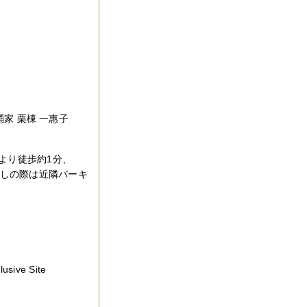
興舞踊家 栗棟 一惠子
より徒歩約1分、
越しの際は近隣パーキ
ve Site