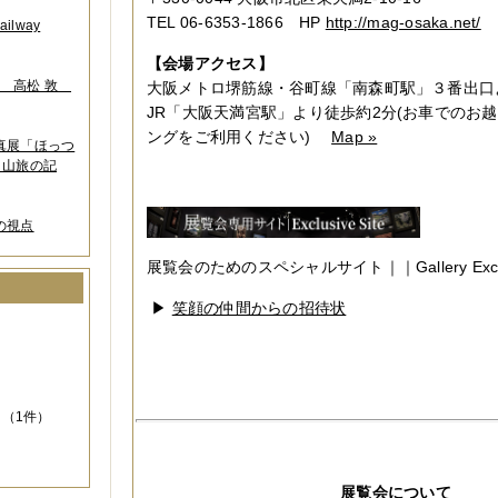
TEL 06-6353-1866 HP
http://mag-osaka.net/
lway
【会場アクセス】
葉 高松 敦
大阪メトロ堺筋線・谷町線「南森町駅」３番出口
JR「大阪天満宮駅」より徒歩約2分(お車でのお
ングをご利用ください)
Map »
写真展「ほっつ
 山旅の記
の視点
展覧会のためのスペシャルサイト｜｜Gallery Exclusi
▶
笑顔の仲間からの招待状
）
（1件）
展覧会について