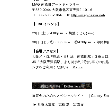
MAG 南森町アートギャラリー
〒530-0044 大阪市北区東天満2-10-16
TEL 06-6353-1866 HP
http://mag-osaka.net/
【LIVEイベント】
29日 (土)／4:00p.m.～ 菊池くじら(ssw)
30日 (日)／①3:00p.m.～ ②4:30p.m.～ 即
【会場アクセス】
大阪メトロ堺筋線・谷町線「南森町駅」３番出口
JR「大阪天満宮駅」より徒歩約2分(お車でのお
ングをご利用ください)
Map »
展覧会のためのスペシャルサイト｜｜Gallery Exclusi
▶
常磐木落葉 高松 敦 写真展