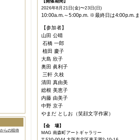
【開催期間】
2026年8月21日(金)〜23日(日)
10:00a.m.～5:00p.m. ※最終日は4:00p.m.
【参加者】
山田 公晴
石橋 一郎
植田 慶子
大島 欣子
奥田 眞利子
三軒 久枝
清田 真由美
総根 美恵子
内藤 由美子
中野 京子
やまだ としお（笑顔文字作家）
【会 場】
間からの招待
MAG 南森町アートギャラリー
〒530-0044 大阪市北区東天満2-10-16