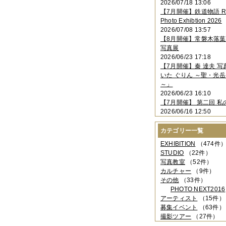
2026/07/18 13:06
2023年11月
（4件）
【7月開催】鉄道物語 Rai
2023年10月
（3件）
Photo Exhibtion 2026
2023年09月
（4件）
2026/07/08 13:57
2023年08月
（1件）
【8月開催】常磐木落
2023年06月
（3件）
写真展
2023年05月
（3件）
2026/06/23 17:18
2023年04月
（2件）
【7月開催】秦 達夫 
2023年03月
（5件）
いた ぐりん ～聖・光岳
2023年02月
（3件）
～」
2023年01月
（4件）
2026/06/23 16:10
2022年12月
（3件）
【7月開催】 第二回 私
2022年11月
（2件）
2026/06/16 12:50
2022年10月
（4件）
2022年09月
（2件）
カテゴリー一覧
2022年08月
（3件）
2022年07月
（3件）
EXHIBITION
（474件
2022年05月
（4件）
STUDIO
（22件）
2022年04月
（2件）
写真教室
（52件）
2022年03月
（5件）
カルチャー
（9件）
2022年02月
（3件）
その他
（33件）
2022年01月
（3件）
PHOTO NEXT2016
2021年12月
（2件）
アーティスト
（15件）
2021年11月
（3件）
募集イベント
（63件）
2021年10月
（1件）
撮影ツアー
（27件）
2021年09月
（5件）