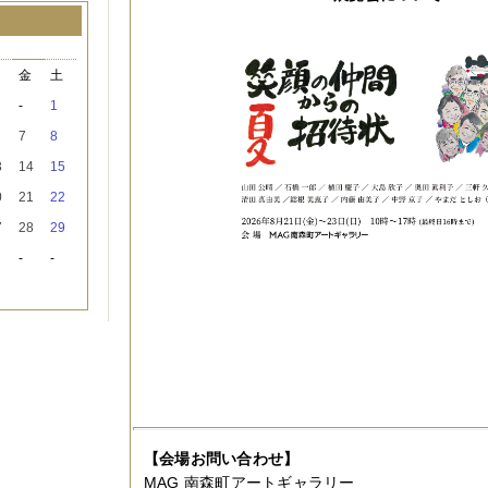
月
木
金
土
-
1
7
8
3
14
15
0
21
22
7
28
29
-
-
【会場お問い合わせ】
MAG 南森町アートギャラリー