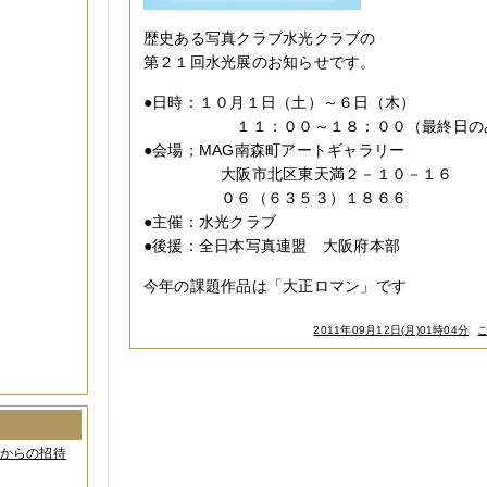
歴史ある写真クラブ水光クラブの
第２１回水光展のお知らせです。
●日時：１０月１日（土）～６日（木）
１１：００～１８：００（最終日のみ
●会場；MAG南森町アートギャラリー
大阪市北区東天満２－１０－１６
０６（６３５３）１８６６
●主催：水光クラブ
●後援：全日本写真連盟 大阪府本部
今年の課題作品は「大正ロマン」です
2011年09月12日(月)01時04分
間からの招待