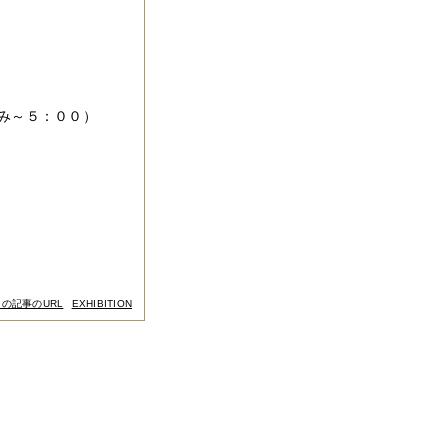
～５：００）
この記事のURL
EXHIBITION