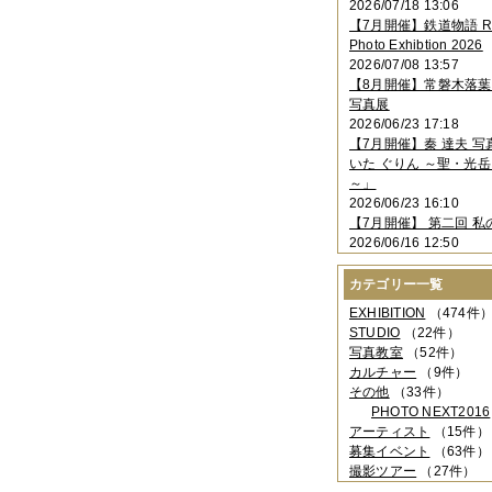
2026/07/18 13:06
2023年11月
（4件）
【7月開催】鉄道物語 Rai
2023年10月
（3件）
Photo Exhibtion 2026
2023年09月
（4件）
2026/07/08 13:57
2023年08月
（1件）
【8月開催】常磐木落
2023年06月
（3件）
写真展
2023年05月
（3件）
2026/06/23 17:18
2023年04月
（2件）
【7月開催】秦 達夫 
2023年03月
（5件）
いた ぐりん ～聖・光岳
2023年02月
（3件）
～」
2023年01月
（4件）
2026/06/23 16:10
2022年12月
（3件）
【7月開催】 第二回 私
2022年11月
（2件）
2026/06/16 12:50
2022年10月
（4件）
2022年09月
（2件）
カテゴリー一覧
2022年08月
（3件）
2022年07月
（3件）
EXHIBITION
（474件
2022年05月
（4件）
STUDIO
（22件）
2022年04月
（2件）
写真教室
（52件）
2022年03月
（5件）
カルチャー
（9件）
2022年02月
（3件）
その他
（33件）
2022年01月
（3件）
PHOTO NEXT2016
2021年12月
（2件）
アーティスト
（15件）
2021年11月
（3件）
募集イベント
（63件）
2021年10月
（1件）
撮影ツアー
（27件）
2021年09月
（5件）