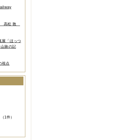
lway
葉 高松 敦
写真展「ほっつ
 山旅の記
の視点
）
（1件）