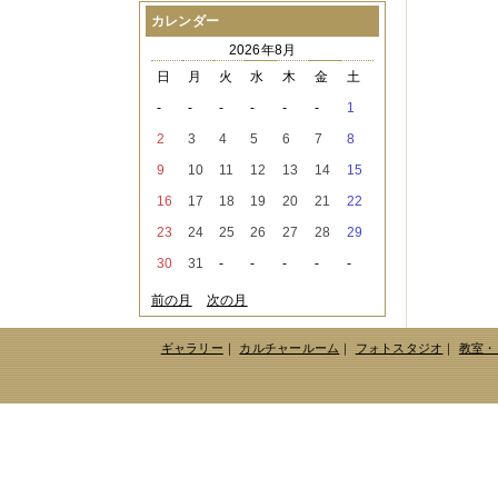
2021年08月
（1件）
カレンダー
2021年07月
（1件）
2026年8月
2021年06月
（3件）
2021年05月
（2件）
日
月
火
水
木
金
土
2021年04月
（2件）
-
-
-
-
-
-
1
2021年03月
（3件）
2021年02月
（1件）
2
3
4
5
6
7
8
2021年01月
（2件）
9
10
11
12
13
14
15
2020年12月
（3件）
2020年11月
（6件）
16
17
18
19
20
21
22
2020年10月
（6件）
23
24
25
26
27
28
29
2020年09月
（5件）
2020年08月
（3件）
30
31
-
-
-
-
-
2020年07月
（3件）
2020年06月
（2件）
前の月
次の月
2020年04月
（4件）
2020年03月
（9件）
ギャラリー
｜
カルチャールーム
｜
フォトスタジオ
｜
教室・
2020年02月
（3件）
2020年01月
（5件）
2019年12月
（3件）
2019年11月
（4件）
2019年10月
（8件）
2019年09月
（3件）
2019年08月
（2件）
2019年07月
（1件）