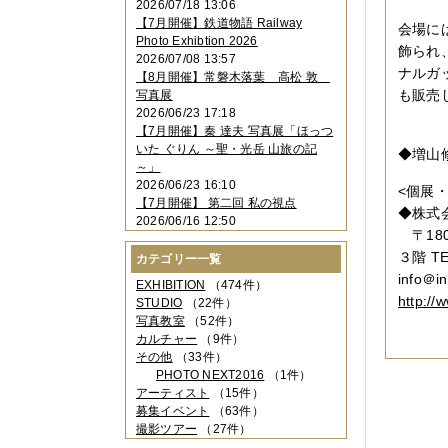
2026/07/18 13:06
2023年11月
（4件）
【7月開催】鉄道物語 Railway
会場に
2023年10月
（3件）
Photo Exhibtion 2026
2023年09月
（4件）
飾られ
2026/07/08 13:57
2023年08月
（1件）
ナルガ
【8月開催】常磐木落葉 高松 敦
2023年06月
（3件）
も販売
写真展
2023年05月
（3件）
2026/06/23 17:18
2023年04月
（2件）
【7月開催】秦 達夫 写真展「ほっつ
2023年03月
（5件）
いた ぐりん ～聖・光岳 山旅の記
◆増山
2023年02月
（3件）
～」
2023年01月
（4件）
2026/06/23 16:10
<個展
2022年12月
（3件）
【7月開催】 第二回 私の視点
2022年11月
（2件）
◆株式
2026/06/16 12:50
2022年10月
（4件）
〒18
2022年09月
（2件）
３階 TE
カテゴリー一覧
2022年08月
（3件）
info＠in
2022年07月
（3件）
EXHIBITION
（474件）
2022年05月
（4件）
http://w
STUDIO
（22件）
2022年04月
（2件）
写真教室
（52件）
2022年03月
（5件）
カルチャー
（9件）
2022年02月
（3件）
その他
（33件）
2022年01月
（3件）
PHOTO NEXT2016
（1件）
2021年12月
（2件）
アーティスト
（15件）
2021年11月
（3件）
募集イベント
（63件）
2021年10月
（1件）
撮影ツアー
（27件）
2021年09月
（5件）