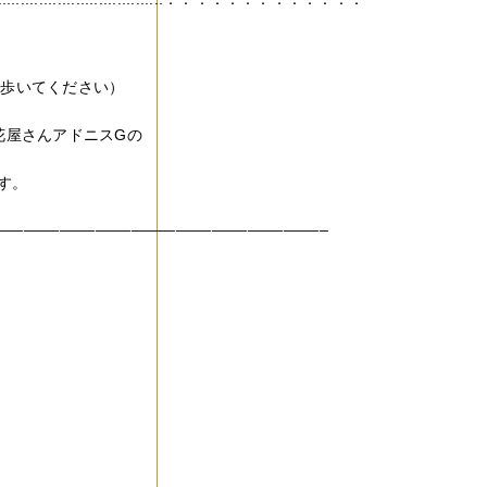
で歩いてください）
花屋さんアドニスGの
す。
_____________________________________