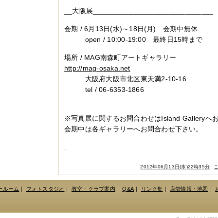
__大阪展______________________________
会期 / 6月13日(水)～18日(月) 会期中無休
open / 10:00-19:00 最終日15時まで
場所 / MAG南森町アートギャラリー
http://mag-osaka.net
大阪府大阪市北区東天満2-10-16
tel / 06-6353-1866
※写真展に関するお問合わせはIsland Gallery
会期中は各ギャラリーへお問合わせ下さい。
.
2012年06月13日(水)22時35分
ールーム
｜
フォトスタジオ
｜
教室・クラブ案内
｜
Q&A
｜
リンク集
｜
店舗情報・地図
｜