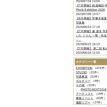
2026/07/18 13:06
2023年11月
（4件）
【7月開催】鉄道物語 Rai
2023年10月
（3件）
Photo Exhibtion 2026
2023年09月
（4件）
2026/07/08 13:57
2023年08月
（1件）
【8月開催】常磐木落
2023年06月
（3件）
写真展
2023年05月
（3件）
2026/06/23 17:18
2023年04月
（2件）
【7月開催】秦 達夫 
2023年03月
（5件）
いた ぐりん ～聖・光岳
2023年02月
（3件）
～」
2023年01月
（4件）
2026/06/23 16:10
2022年12月
（3件）
【7月開催】 第二回 私
2022年11月
（2件）
2026/06/16 12:50
2022年10月
（4件）
2022年09月
（2件）
カテゴリー一覧
2022年08月
（3件）
2022年07月
（3件）
EXHIBITION
（474件
2022年05月
（4件）
STUDIO
（22件）
2022年04月
（2件）
写真教室
（52件）
2022年03月
（5件）
カルチャー
（9件）
2022年02月
（3件）
その他
（33件）
2022年01月
（3件）
PHOTO NEXT2016
2021年12月
（2件）
アーティスト
（15件）
2021年11月
（3件）
募集イベント
（63件）
2021年10月
（1件）
撮影ツアー
（27件）
2021年09月
（5件）