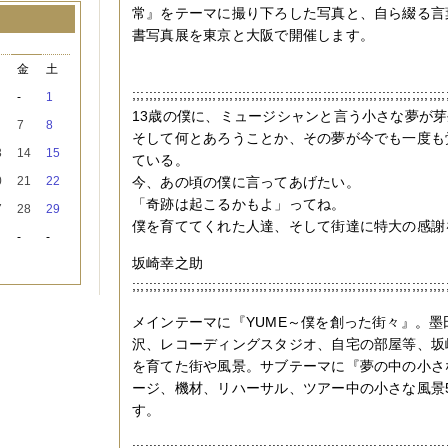
常』をテーマに撮り下ろした写真と、自ら綴る言
書写真展を東京と大阪で開催します。
月
木
金
土
;;;;;;;;;;;;;;;;;;;;;;;;;;;;;;;;;;;;;;;;;;;;;;;;;;;;;;;;;;;;;;;;;;;;;;;;;;
-
1
13歳の僕に、ミュージシャンと言う小さな夢が
7
8
そして何とあろうことか、その夢が今でも一度も
3
14
15
ている。
0
21
22
今、あの頃の僕に言ってあげたい。
「奇跡は起こるかもよ」ってね。
7
28
29
僕を育ててくれた人達、そして街達に特大の感謝
-
-
坂崎幸之助
;;;;;;;;;;;;;;;;;;;;;;;;;;;;;;;;;;;;;;;;;;;;;;;;;;;;;;;;;;;;;;;;;;;;;;;;;;
メインテーマに『YUME～僕を創った街々』。墨
沢、レコーディングスタジオ、自宅の部屋等、坂
を育てた街や風景。サブテーマに『夢の中の小さ
ージ、機材、リハーサル、ツアー中の小さな風景
す。
:::::::::::::::::::::::::::::::::::::::::::::::::::::::::::