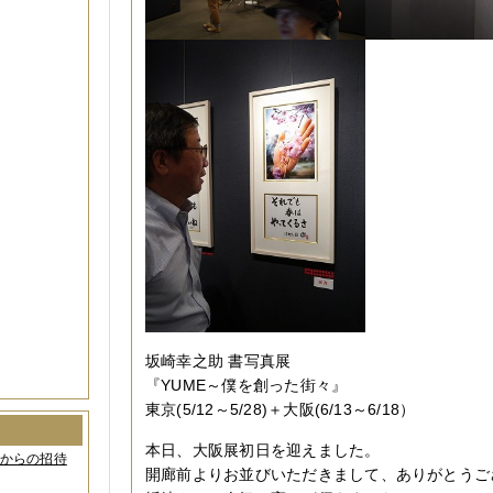
坂崎幸之助 書写真展
『YUME～僕を創った街々』
東京(5/12～5/28)＋大阪(6/13～6/18）
本日、大阪展初日を迎えました。
間からの招待
開廊前よりお並びいただきまして、ありがとうご