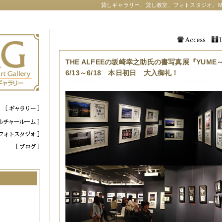
貸しギャラリー、貸し教室、フォトスタジオ。M
THE ALFEEの坂崎幸之助氏の書写真展『YUM
6/13～6/18 本日初日 大入御礼！