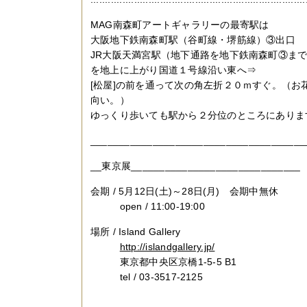
MAG南森町アートギャラリーの最寄駅は
大阪地下鉄南森町駅（谷町線・堺筋線）③出口
JR大阪天満宮駅（地下通路を地下鉄南森町③ま
を地上に上がり国道１号線沿い東へ⇒
[松屋]の前を通って次の角左折２０ｍすぐ。（お
向い。）
ゆっくり歩いても駅から２分位のところにありま
______________________________________
__東京展______________________________
会期 / 5月12日(土)～28日(月) 会期中無休
open / 11:00-19:00
場所 / Island Gallery
http://islandgallery.jp/
東京都中央区京橋1-5-5 B1
tel / 03-3517-2125