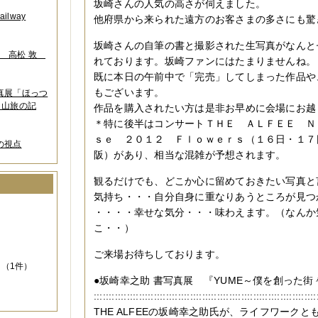
坂崎さんの人気の高さが伺えました。
lway
他府県から来られた遠方のお客さまの多さにも驚
坂崎さんの自筆の書と撮影された生写真がなんと
葉 高松 敦
れております。坂崎ファンにはたまりませんね。
既に本日の午前中で「完売」してしまった作品や
もございます。
写真展「ほっつ
 山旅の記
作品を購入されたい方は是非お早めに会場にお越
＊特に後半はコンサートＴＨＥ ＡＬＦＥＥ Ｎ
ｓｅ ２０１２ Ｆｌｏｗｅｒｓ（１６日・１７
の視点
阪）があり、相当な混雑が予想されます。
観るだけでも、どこか心に留めておきたい写真と
気持ち・・・自分自身に重なりあうところが見つ
）
・・・・幸せな気分・・・味わえます。（なんか
こ・・）
ご来場お待ちしております。
（1件）
●坂崎幸之助 書写真展 『YUME～僕を創った街
::::::::::::::::::::::::::::::::::::::::::::::::::::::::::
THE ALFEEの坂崎幸之助氏が、ライフワーク