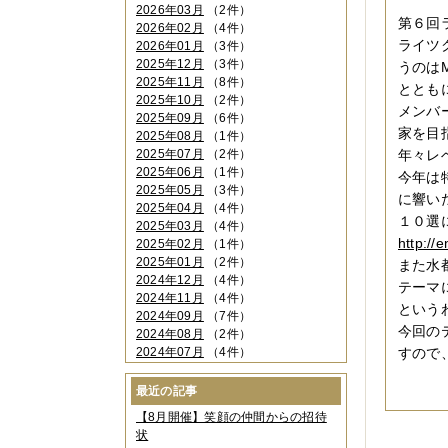
2026年03月
（2件）
第６回
2026年02月
（4件）
ライツ
2026年01月
（3件）
2025年12月
（3件）
うのは
2025年11月
（8件）
ととも
2025年10月
（2件）
メンバ
2025年09月
（6件）
家を目
2025年08月
（1件）
2025年07月
（2件）
年々レ
2025年06月
（1件）
今年は
2025年05月
（3件）
に響い
2025年04月
（4件）
１０選
2025年03月
（4件）
http:/
2025年02月
（1件）
2025年01月
（2件）
また水都
2024年12月
（4件）
テーマ
2024年11月
（4件）
という
2024年09月
（7件）
今回の
2024年08月
（2件）
2024年07月
（4件）
すので
2024年06月
（4件）
2024年04月
（6件）
最近の記事
2024年03月
（3件）
【8月開催】笑顔の仲間からの招待
2024年02月
（2件）
状
2023年12月
（4件）