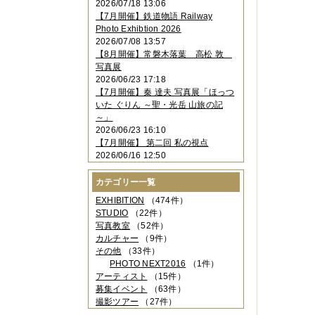
2026/07/18 13:06
2023年11月
（4件）
【7月開催】鉄道物語 Railway
2023年10月
（3件）
Photo Exhibtion 2026
2023年09月
（4件）
2026/07/08 13:57
2023年08月
（1件）
【8月開催】常磐木落葉 高松 敦
2023年06月
（3件）
写真展
2023年05月
（3件）
2026/06/23 17:18
2023年04月
（2件）
【7月開催】秦 達夫 写真展「ほっつ
2023年03月
（5件）
いた ぐりん ～聖・光岳 山旅の記
2023年02月
（3件）
～」
2023年01月
（4件）
2026/06/23 16:10
2022年12月
（3件）
【7月開催】 第二回 私の視点
2022年11月
（2件）
2026/06/16 12:50
2022年10月
（4件）
2022年09月
（2件）
カテゴリー一覧
2022年08月
（3件）
2022年07月
（3件）
EXHIBITION
（474件）
2022年05月
（4件）
STUDIO
（22件）
2022年04月
（2件）
写真教室
（52件）
2022年03月
（5件）
カルチャー
（9件）
2022年02月
（3件）
その他
（33件）
2022年01月
（3件）
PHOTO NEXT2016
（1件）
2021年12月
（2件）
アーティスト
（15件）
2021年11月
（3件）
募集イベント
（63件）
2021年10月
（1件）
撮影ツアー
（27件）
2021年09月
（5件）