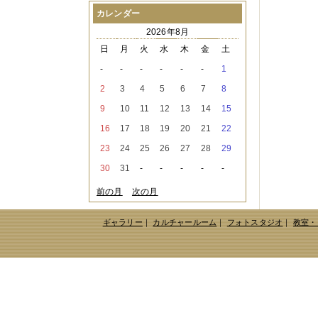
2021年08月
（1件）
カレンダー
2021年07月
（1件）
2026年8月
2021年06月
（3件）
2021年05月
（2件）
日
月
火
水
木
金
土
2021年04月
（2件）
-
-
-
-
-
-
1
2021年03月
（3件）
2021年02月
（1件）
2
3
4
5
6
7
8
2021年01月
（2件）
9
10
11
12
13
14
15
2020年12月
（3件）
2020年11月
（6件）
16
17
18
19
20
21
22
2020年10月
（6件）
23
24
25
26
27
28
29
2020年09月
（5件）
2020年08月
（3件）
30
31
-
-
-
-
-
2020年07月
（3件）
2020年06月
（2件）
前の月
次の月
2020年04月
（4件）
2020年03月
（9件）
ギャラリー
｜
カルチャールーム
｜
フォトスタジオ
｜
教室・
2020年02月
（3件）
2020年01月
（5件）
2019年12月
（3件）
2019年11月
（4件）
2019年10月
（8件）
2019年09月
（3件）
2019年08月
（2件）
2019年07月
（1件）