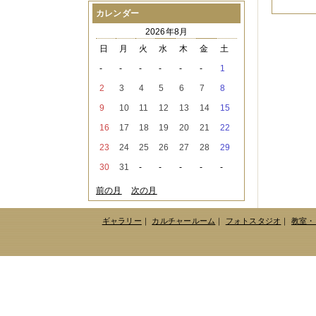
2021年08月
（1件）
カレンダー
2021年07月
（1件）
2026年8月
2021年06月
（3件）
2021年05月
（2件）
日
月
火
水
木
金
土
2021年04月
（2件）
-
-
-
-
-
-
1
2021年03月
（3件）
2021年02月
（1件）
2
3
4
5
6
7
8
2021年01月
（2件）
9
10
11
12
13
14
15
2020年12月
（3件）
2020年11月
（6件）
16
17
18
19
20
21
22
2020年10月
（6件）
23
24
25
26
27
28
29
2020年09月
（5件）
2020年08月
（3件）
30
31
-
-
-
-
-
2020年07月
（3件）
2020年06月
（2件）
前の月
次の月
2020年04月
（4件）
2020年03月
（9件）
ギャラリー
｜
カルチャールーム
｜
フォトスタジオ
｜
教室・
2020年02月
（3件）
2020年01月
（5件）
2019年12月
（3件）
2019年11月
（4件）
2019年10月
（8件）
2019年09月
（3件）
2019年08月
（2件）
2019年07月
（1件）