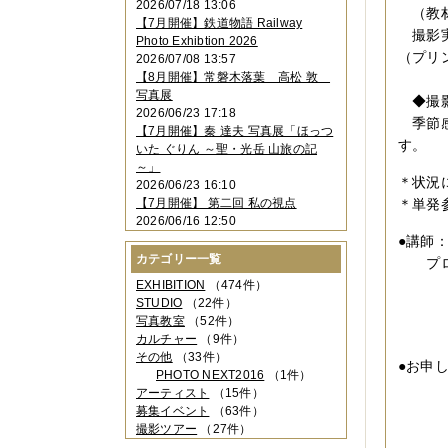
2026/07/18 13:06
2023年11月
（4件）
（教材
【7月開催】鉄道物語 Railway
2023年10月
（3件）
撮影実
Photo Exhibtion 2026
2023年09月
（4件）
（プリ
2026/07/08 13:57
2023年08月
（1件）
【8月開催】常磐木落葉 高松 敦
2023年06月
（3件）
写真展
◆撮
2023年05月
（3件）
2026/06/23 17:18
2023年04月
（2件）
季節感
【7月開催】秦 達夫 写真展「ほっつ
2023年03月
（5件）
す。
いた ぐりん ～聖・光岳 山旅の記
2023年02月
（3件）
～」
2023年01月
（4件）
＊状況
2026/06/23 16:10
2022年12月
（3件）
【7月開催】 第二回 私の視点
＊単発
2022年11月
（2件）
2026/06/16 12:50
2022年10月
（4件）
●講師
2022年09月
（2件）
カテゴリー一覧
プロフ
2022年08月
（3件）
2022年07月
（3件）
フ
EXHIBITION
（474件）
2022年05月
（4件）
STUDIO
（22件）
日
2022年04月
（2件）
写真教室
（52件）
M
2022年03月
（5件）
カルチャー
（9件）
2022年02月
（3件）
その他
（33件）
●お申
2022年01月
（3件）
PHOTO NEXT2016
（1件）
TE
2021年12月
（2件）
アーティスト
（15件）
2021年11月
（3件）
FA
募集イベント
（63件）
2021年10月
（1件）
撮影ツアー
（27件）
2021年09月
（5件）