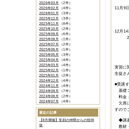
2026年03月
（2件）
11月9
2026年02月
（4件）
2026年01月
（3件）
23日
2025年12月
（3件）
紅葉
2025年11月
（8件）
2025年10月
（2件）
12月1
2025年09月
（6件）
21日
2025年08月
（1件）
夕
2025年07月
（2件）
2025年06月
（1件）
生
2025年05月
（3件）
2025年04月
（4件）
2025年03月
（4件）
実習に
2025年02月
（1件）
生徒さ
2025年01月
（2件）
2024年12月
（4件）
■受講
2024年11月
（4件）
基礎コ
2024年09月
（7件）
2024年08月
（2件）
料金：
2024年07月
（4件）
欠席に
2024年06月
（4件）
すので
2024年04月
（6件）
最近の記事
2024年03月
（3件）
◆講義
【8月開催】笑顔の仲間からの招待
2024年02月
（2件）
状
教材・
2023年12月
（4件）