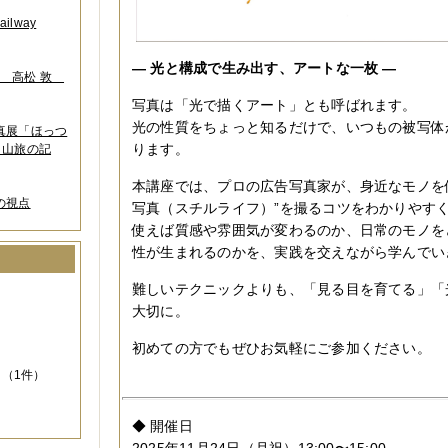
lway
— 光と構成で生み出す、アートな一枚 —
葉 高松 敦
写真は「光で描くアート」とも呼ばれます。
光の性質をちょっと知るだけで、いつもの被写体
写真展「ほっつ
ります。
 山旅の記
本講座では、プロの広告写真家が、身近なモノを
の視点
写真（スチルライフ）”を撮るコツをわかりやす
使えば質感や雰囲気が変わるのか、日常のモノを
性が生まれるのかを、実践を交えながら学んでい
）
難しいテクニックよりも、「見る目を育てる」「
大切に。
初めての方でもぜひお気軽にご参加ください。
（1件）
◆ 開催日
2025年11月24日（月祝）13:00〜15:00