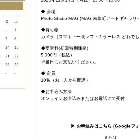
◆ 会場
月
Photo Studio MAG (MAG 南森町アートギャラリ
木
金
土
◆持ち物
-
1
カメラ（スマホ・一眼レフ・ミラーレス どれでも
7
8
3
14
15
◆受講料(初回特別価格)
5,000円（税込）
0
21
22
※当日にお支払いください。
7
28
29
◆ 定員
-
-
10名（お一人から開講）
◆お申込み方法
オンラインお申込みまたはお電話にて受付
▶
お申込みはこちら
(Googleフ
または