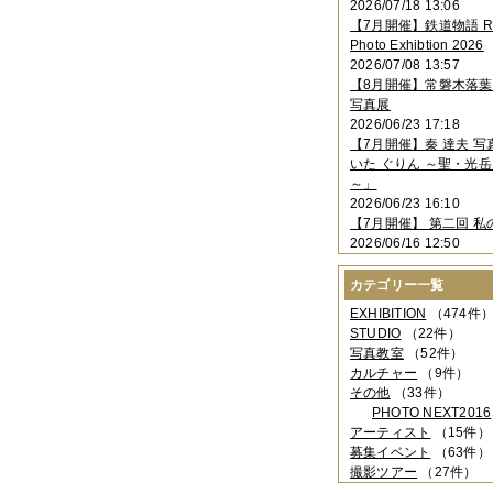
2026/07/18 13:06
2023年11月
（4件）
【7月開催】鉄道物語 Rai
2023年10月
（3件）
Photo Exhibtion 2026
2023年09月
（4件）
2026/07/08 13:57
2023年08月
（1件）
【8月開催】常磐木落
2023年06月
（3件）
写真展
2023年05月
（3件）
2026/06/23 17:18
2023年04月
（2件）
【7月開催】秦 達夫 
2023年03月
（5件）
いた ぐりん ～聖・光岳
2023年02月
（3件）
～」
2023年01月
（4件）
2026/06/23 16:10
2022年12月
（3件）
【7月開催】 第二回 私
2022年11月
（2件）
2026/06/16 12:50
2022年10月
（4件）
2022年09月
（2件）
カテゴリー一覧
2022年08月
（3件）
2022年07月
（3件）
EXHIBITION
（474件
2022年05月
（4件）
STUDIO
（22件）
2022年04月
（2件）
写真教室
（52件）
2022年03月
（5件）
カルチャー
（9件）
2022年02月
（3件）
その他
（33件）
2022年01月
（3件）
PHOTO NEXT2016
2021年12月
（2件）
アーティスト
（15件）
2021年11月
（3件）
募集イベント
（63件）
2021年10月
（1件）
撮影ツアー
（27件）
2021年09月
（5件）