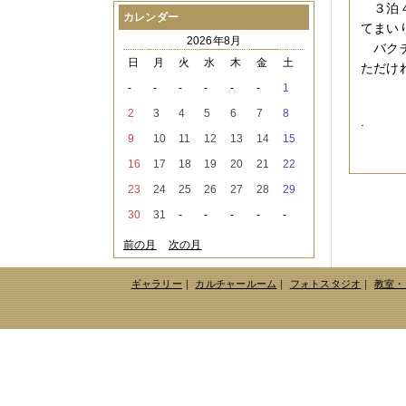
３泊４
2021年08月
（1件）
カレンダー
てまい
2021年07月
（1件）
2026年8月
2021年06月
（3件）
バクチ
2021年05月
（2件）
日
月
火
水
木
金
土
ただけ
2021年04月
（2件）
-
-
-
-
-
-
1
2021年03月
（3件）
2021年02月
（1件）
2
3
4
5
6
7
8
.
2021年01月
（2件）
9
10
11
12
13
14
15
2020年12月
（3件）
2020年11月
（6件）
16
17
18
19
20
21
22
2020年10月
（6件）
23
24
25
26
27
28
29
2020年09月
（5件）
2020年08月
（3件）
30
31
-
-
-
-
-
2020年07月
（3件）
2020年06月
（2件）
前の月
次の月
2020年04月
（4件）
2020年03月
（9件）
ギャラリー
｜
カルチャールーム
｜
フォトスタジオ
｜
教室・
2020年02月
（3件）
2020年01月
（5件）
2019年12月
（3件）
2019年11月
（4件）
2019年10月
（8件）
2019年09月
（3件）
2019年08月
（2件）
2019年07月
（1件）