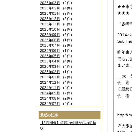
2026年03月
（2件）
★★東
2026年02月
（4件）
★★★
2026年01月
（3件）
2025年12月
（3件）
『坂崎
2025年11月
（8件）
2025年10月
（2件）
201
2025年09月
（6件）
2025年08月
（1件）
SubT
2025年07月
（2件）
2025年06月
（1件）
昨年東
2025年05月
（3件）
でもお
2025年04月
（4件）
まいま
2025年03月
（4件）
2025年02月
（1件）
__大 阪
2025年01月
（2件）
会 期 6
2024年12月
（4件）
2024年11月
（4件）
※最終日
2024年09月
（7件）
会 場
2024年08月
（2件）
大阪府
2024年07月
（4件）
tel /
2024年06月
（4件）
2024年04月
（6件）
http://
最近の記事
2024年03月
（3件）
【8月開催】笑顔の仲間からの招待
2024年02月
（2件）
※大阪展
状
2023年12月
（4件）