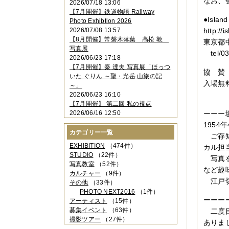
なお、
2026/07/18 13:06
2023年11月
（4件）
【7月開催】鉄道物語 Railway
2023年10月
（3件）
●Island
Photo Exhibtion 2026
2023年09月
（4件）
2026/07/08 13:57
http://i
2023年08月
（1件）
【8月開催】常磐木落葉 高松 敦
東京都
2023年06月
（3件）
写真展
2023年05月
（3件）
tel/03
2026/06/23 17:18
2023年04月
（2件）
【7月開催】秦 達夫 写真展「ほっつ
2023年03月
（5件）
協 賛 マ
いた ぐりん ～聖・光岳 山旅の記
2023年02月
（3件）
入場無
～」
2023年01月
（4件）
2026/06/23 16:10
2022年12月
（3件）
【7月開催】 第二回 私の視点
2022年11月
（2件）
2026/06/16 12:50
ーーー坂
2022年10月
（4件）
195
2022年09月
（2件）
カテゴリー一覧
2022年08月
（3件）
ご存知
2022年07月
（3件）
EXHIBITION
（474件）
カル担
2022年05月
（4件）
STUDIO
（22件）
写真を
2022年04月
（2件）
写真教室
（52件）
など趣
2022年03月
（5件）
カルチャー
（9件）
江戸切
2022年02月
（3件）
その他
（33件）
2022年01月
（3件）
PHOTO NEXT2016
（1件）
2021年12月
（2件）
ーーー
アーティスト
（15件）
2021年11月
（3件）
募集イベント
（63件）
二度目
2021年10月
（1件）
撮影ツアー
（27件）
ありま
2021年09月
（5件）