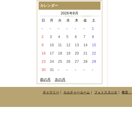
2021年08月
（1件）
カレンダー
2021年07月
（1件）
2026年8月
2021年06月
（3件）
2021年05月
（2件）
日
月
火
水
木
金
土
2021年04月
（2件）
-
-
-
-
-
-
1
2021年03月
（3件）
2021年02月
（1件）
2
3
4
5
6
7
8
2021年01月
（2件）
9
10
11
12
13
14
15
2020年12月
（3件）
2020年11月
（6件）
16
17
18
19
20
21
22
2020年10月
（6件）
23
24
25
26
27
28
29
2020年09月
（5件）
2020年08月
（3件）
30
31
-
-
-
-
-
2020年07月
（3件）
2020年06月
（2件）
前の月
次の月
2020年04月
（4件）
2020年03月
（9件）
ギャラリー
｜
カルチャールーム
｜
フォトスタジオ
｜
教室・
2020年02月
（3件）
2020年01月
（5件）
2019年12月
（3件）
2019年11月
（4件）
2019年10月
（8件）
2019年09月
（3件）
2019年08月
（2件）
2019年07月
（1件）