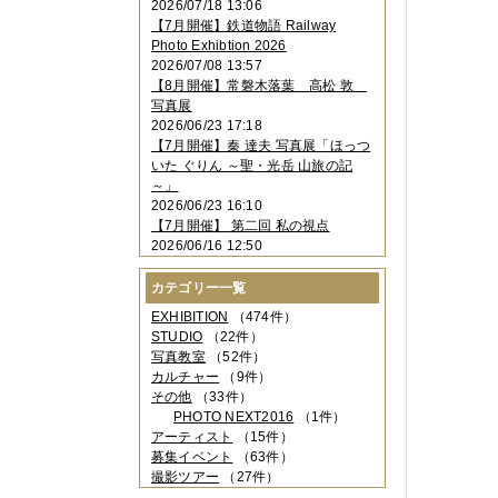
2026/07/18 13:06
2023年11月
（4件）
【7月開催】鉄道物語 Railway
2023年10月
（3件）
Photo Exhibtion 2026
2023年09月
（4件）
2026/07/08 13:57
2023年08月
（1件）
【8月開催】常磐木落葉 高松 敦
2023年06月
（3件）
写真展
2023年05月
（3件）
2026/06/23 17:18
2023年04月
（2件）
【7月開催】秦 達夫 写真展「ほっつ
2023年03月
（5件）
いた ぐりん ～聖・光岳 山旅の記
2023年02月
（3件）
～」
2023年01月
（4件）
2026/06/23 16:10
2022年12月
（3件）
【7月開催】 第二回 私の視点
2022年11月
（2件）
2026/06/16 12:50
2022年10月
（4件）
2022年09月
（2件）
カテゴリー一覧
2022年08月
（3件）
2022年07月
（3件）
EXHIBITION
（474件）
2022年05月
（4件）
STUDIO
（22件）
2022年04月
（2件）
写真教室
（52件）
2022年03月
（5件）
カルチャー
（9件）
2022年02月
（3件）
その他
（33件）
2022年01月
（3件）
PHOTO NEXT2016
（1件）
2021年12月
（2件）
アーティスト
（15件）
2021年11月
（3件）
募集イベント
（63件）
2021年10月
（1件）
撮影ツアー
（27件）
2021年09月
（5件）