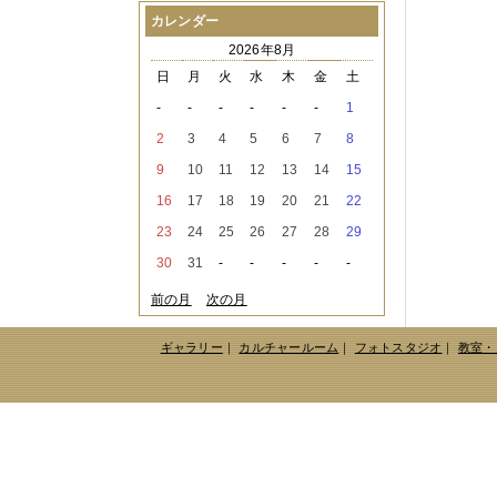
2021年08月
（1件）
カレンダー
2021年07月
（1件）
2026年8月
2021年06月
（3件）
2021年05月
（2件）
日
月
火
水
木
金
土
2021年04月
（2件）
-
-
-
-
-
-
1
2021年03月
（3件）
2021年02月
（1件）
2
3
4
5
6
7
8
2021年01月
（2件）
9
10
11
12
13
14
15
2020年12月
（3件）
2020年11月
（6件）
16
17
18
19
20
21
22
2020年10月
（6件）
23
24
25
26
27
28
29
2020年09月
（5件）
2020年08月
（3件）
30
31
-
-
-
-
-
2020年07月
（3件）
2020年06月
（2件）
前の月
次の月
2020年04月
（4件）
2020年03月
（9件）
ギャラリー
｜
カルチャールーム
｜
フォトスタジオ
｜
教室・
2020年02月
（3件）
2020年01月
（5件）
2019年12月
（3件）
2019年11月
（4件）
2019年10月
（8件）
2019年09月
（3件）
2019年08月
（2件）
2019年07月
（1件）