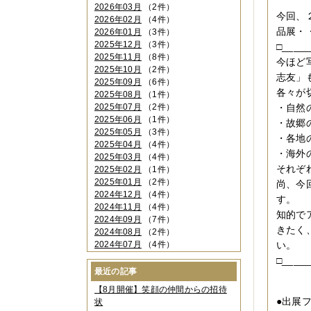
2026年03月
（2件）
今回、
2026年02月
（4件）
品展・
2026年01月
（3件）
2025年12月
（3件）
□_____
2025年11月
（8件）
今ほど
2025年10月
（2件）
志友」
2025年09月
（6件）
各々が
2025年08月
（1件）
2025年07月
（2件）
・自然
2025年06月
（1件）
・故郷
2025年05月
（3件）
・各地
2025年04月
（4件）
・海外
2025年03月
（4件）
それぞ
2025年02月
（1件）
2025年01月
（2件）
尚、今
2024年12月
（4件）
す。
2024年11月
（4件）
知的で
2024年09月
（7件）
きたく
2024年08月
（2件）
2024年07月
（4件）
い。
2024年06月
（4件）
□_____
2024年04月
（6件）
最近の記事
2024年03月
（3件）
【8月開催】笑顔の仲間からの招待
2024年02月
（2件）
●出展
状
2023年12月
（4件）