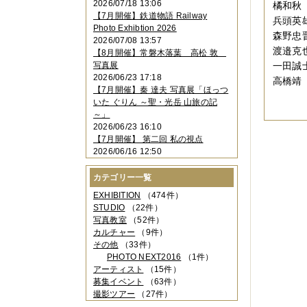
2026/07/18 13:06
橘和秋
2023年11月
（4件）
【7月開催】鉄道物語 Railway
兵頭英
2023年10月
（3件）
Photo Exhibtion 2026
2023年09月
（4件）
森野忠
2026/07/08 13:57
2023年08月
（1件）
渡邉克
【8月開催】常磐木落葉 高松 敦
2023年06月
（3件）
写真展
一田誠
2023年05月
（3件）
2026/06/23 17:18
高橋靖（
2023年04月
（2件）
【7月開催】秦 達夫 写真展「ほっつ
2023年03月
（5件）
いた ぐりん ～聖・光岳 山旅の記
2023年02月
（3件）
～」
2023年01月
（4件）
2026/06/23 16:10
2022年12月
（3件）
【7月開催】 第二回 私の視点
2022年11月
（2件）
2026/06/16 12:50
2022年10月
（4件）
2022年09月
（2件）
カテゴリー一覧
2022年08月
（3件）
2022年07月
（3件）
EXHIBITION
（474件）
2022年05月
（4件）
STUDIO
（22件）
2022年04月
（2件）
写真教室
（52件）
2022年03月
（5件）
カルチャー
（9件）
2022年02月
（3件）
その他
（33件）
2022年01月
（3件）
PHOTO NEXT2016
（1件）
2021年12月
（2件）
アーティスト
（15件）
2021年11月
（3件）
募集イベント
（63件）
2021年10月
（1件）
撮影ツアー
（27件）
2021年09月
（5件）