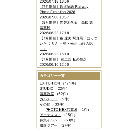
2026/07/18 13:06
2023年11月
（4件）
【7月開催】鉄道物語 Railway
2023年10月
（3件）
Photo Exhibtion 2026
2023年09月
（4件）
2026/07/08 13:57
2023年08月
（1件）
【8月開催】常磐木落葉 高松 敦
2023年06月
（3件）
写真展
2023年05月
（3件）
2026/06/23 17:18
2023年04月
（2件）
【7月開催】秦 達夫 写真展「ほっつ
2023年03月
（5件）
いた ぐりん ～聖・光岳 山旅の記
2023年02月
（3件）
～」
2023年01月
（4件）
2026/06/23 16:10
2022年12月
（3件）
【7月開催】 第二回 私の視点
2022年11月
（2件）
2026/06/16 12:50
2022年10月
（4件）
2022年09月
（2件）
カテゴリー一覧
2022年08月
（3件）
2022年07月
（3件）
EXHIBITION
（474件）
2022年05月
（4件）
STUDIO
（22件）
2022年04月
（2件）
写真教室
（52件）
2022年03月
（5件）
カルチャー
（9件）
2022年02月
（3件）
その他
（33件）
2022年01月
（3件）
PHOTO NEXT2016
（1件）
2021年12月
（2件）
アーティスト
（15件）
2021年11月
（3件）
募集イベント
（63件）
2021年10月
（1件）
撮影ツアー
（27件）
2021年09月
（5件）