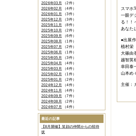
2026年03月
（2件）
スマホ
2026年02月
（4件）
2026年01月
（3件）
一眼デ
2025年12月
（3件）
る！！
2025年11月
（8件）
あなた
2025年10月
（2件）
2025年09月
（6件）
●出展
2025年08月
（1件）
植村栄
2025年07月
（2件）
2025年06月
（1件）
大篠由
2025年05月
（3件）
越智英
2025年04月
（4件）
幸田泰
2025年03月
（4件）
山本め
2025年02月
（1件）
2025年01月
（2件）
主催：
2024年12月
（4件）
2024年11月
（4件）
2024年09月
（7件）
2024年08月
（2件）
2024年07月
（4件）
2024年06月
（4件）
2024年04月
（6件）
最近の記事
2024年03月
（3件）
【8月開催】笑顔の仲間からの招待
2024年02月
（2件）
状
2023年12月
（4件）