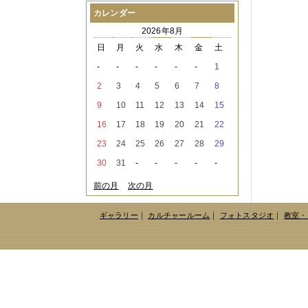
2021年08月
（1件）
カレンダー
2021年07月
（1件）
2026年8月
2021年06月
（3件）
2021年05月
（2件）
日
月
火
水
木
金
土
2021年04月
（2件）
-
-
-
-
-
-
1
2021年03月
（3件）
2021年02月
（1件）
2
3
4
5
6
7
8
2021年01月
（2件）
9
10
11
12
13
14
15
2020年12月
（3件）
2020年11月
（6件）
16
17
18
19
20
21
22
2020年10月
（6件）
23
24
25
26
27
28
29
2020年09月
（5件）
2020年08月
（3件）
30
31
-
-
-
-
-
2020年07月
（3件）
2020年06月
（2件）
前の月
次の月
2020年04月
（4件）
2020年03月
（9件）
ギャラリー
｜
カルチャールーム
｜
フォトスタジオ
｜
教室・
2020年02月
（3件）
2020年01月
（5件）
2019年12月
（3件）
2019年11月
（4件）
2019年10月
（8件）
2019年09月
（3件）
2019年08月
（2件）
2019年07月
（1件）