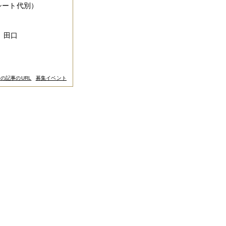
シート代別）
：田口
の記事のURL
募集イベント