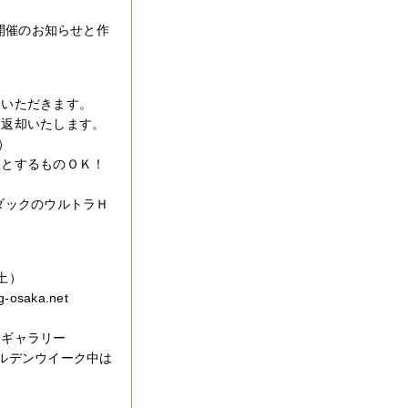
爛漫」開催のお知らせと作
ていただきます。
て返却いたします。
）
版とするものＯＫ！
ダックのウルトラＨ
土）
saka.net
トギャラリー
ルデンウイーク中は