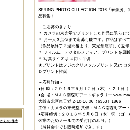
SPRING PHOTO CILLECTION 2016「春
品募集！
～ご応募のきまり～
＊ カメラの東光堂でプリントした作品に限らせ
＊ お一人３点位まで応募可能です。作品はすべ
（作品展終了２週間後より、東光堂店頭にて返却
＊ フィルム、デジタルメディア、プリントを原
＊ 写真サイズは ４切～半切
★プリントはフジのクリスタルプリント 又は コ
Ｄプリント推奨
～応募詳細～
●日 時：２０１６年５月１２日（木）～２１日（
●会 場：ＭＡＧ南森町アートギャラリー www.mag-o
大阪市北区東天満 2-10-16 06（6353）1866
主催：カメラの東光堂 共催：ＭＡＧ南森町アー
●応募締切：２０１６年５月６日（木）頃 （ゴー
休業のためメールでの受付けのみ可。）
間からの招待
（展覧会中でも随時追加できます）