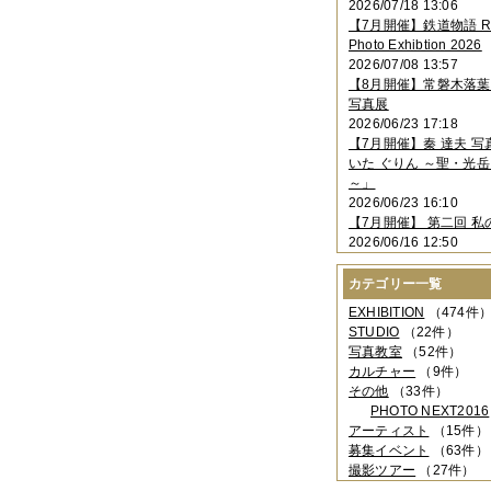
2026/07/18 13:06
2023年11月
（4件）
【7月開催】鉄道物語 Rai
2023年10月
（3件）
Photo Exhibtion 2026
2023年09月
（4件）
2026/07/08 13:57
2023年08月
（1件）
【8月開催】常磐木落
2023年06月
（3件）
写真展
2023年05月
（3件）
2026/06/23 17:18
2023年04月
（2件）
【7月開催】秦 達夫 
2023年03月
（5件）
いた ぐりん ～聖・光岳
2023年02月
（3件）
～」
2023年01月
（4件）
2026/06/23 16:10
2022年12月
（3件）
【7月開催】 第二回 私
2022年11月
（2件）
2026/06/16 12:50
2022年10月
（4件）
2022年09月
（2件）
カテゴリー一覧
2022年08月
（3件）
2022年07月
（3件）
EXHIBITION
（474件
2022年05月
（4件）
STUDIO
（22件）
2022年04月
（2件）
写真教室
（52件）
2022年03月
（5件）
カルチャー
（9件）
2022年02月
（3件）
その他
（33件）
2022年01月
（3件）
PHOTO NEXT2016
2021年12月
（2件）
アーティスト
（15件）
2021年11月
（3件）
募集イベント
（63件）
2021年10月
（1件）
撮影ツアー
（27件）
2021年09月
（5件）