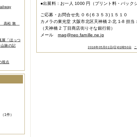
●出展料：お一人 1000 円（プリント料・バック
lway
ご応募・お問合せ先 ０６(６３５３)１５１０
カメラの東光堂 大阪市北区天神橋 2-北 1-8 担当
葉 高松 敦
（天神橋 2 丁目商店街りそな銀行前）
メール
mag@neo.famille.ne.jp
写真展「ほっつ
 山旅の記
2016年05月01日(日)01時50分
こ
の視点
）
（1件）