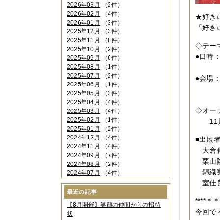
2026年03月
（2件）
2026年02月
（4件）
★好き
2026年01月
（3件）
「好き
2025年12月
（3件）
2025年11月
（8件）
◇テー
2025年10月
（2件）
●日時：
2025年09月
（6件）
2025年08月
（1件）
１０
2025年07月
（2件）
●会場
2025年06月
（1件）
大阪
2025年05月
（3件）
０６
2025年04月
（4件）
◇オー
2025年03月
（4件）
2025年02月
（1件）
11月
2025年01月
（2件）
2024年12月
（4件）
■出展
2024年11月
（4件）
大倉伸
2024年09月
（7件）
栗山隆
2024年08月
（2件）
錦織実
2024年07月
（4件）
2024年06月
（4件）
室佳良
2024年04月
（6件）
最近の記事
2024年03月
（3件）
****
【8月開催】笑顔の仲間からの招待
2024年02月
（2件）
今回で
状
2023年12月
（4件）