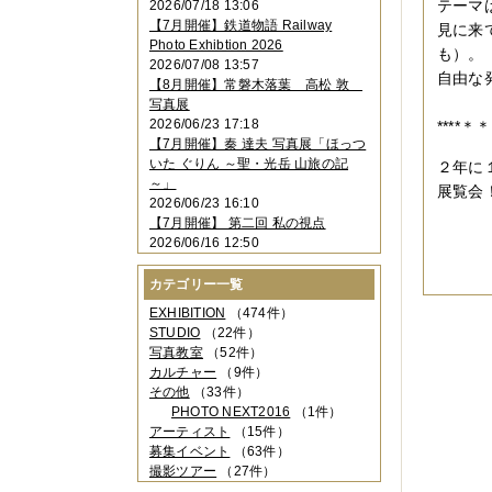
テーマ
2026/07/18 13:06
2023年11月
（4件）
【7月開催】鉄道物語 Railway
見に来
2023年10月
（3件）
Photo Exhibtion 2026
2023年09月
（4件）
も）。
2026/07/08 13:57
2023年08月
（1件）
自由な
【8月開催】常磐木落葉 高松 敦
2023年06月
（3件）
ー 
写真展
2023年05月
（3件）
2026/06/23 17:18
****
2023年04月
（2件）
【7月開催】秦 達夫 写真展「ほっつ
2023年03月
（5件）
いた ぐりん ～聖・光岳 山旅の記
２年に
2023年02月
（3件）
～」
展覧会
2023年01月
（4件）
2026/06/23 16:10
2022年12月
（3件）
【7月開催】 第二回 私の視点
2022年11月
（2件）
2026/06/16 12:50
2022年10月
（4件）
2022年09月
（2件）
カテゴリー一覧
2022年08月
（3件）
2022年07月
（3件）
EXHIBITION
（474件）
2022年05月
（4件）
STUDIO
（22件）
2022年04月
（2件）
写真教室
（52件）
2022年03月
（5件）
カルチャー
（9件）
2022年02月
（3件）
その他
（33件）
2022年01月
（3件）
PHOTO NEXT2016
（1件）
2021年12月
（2件）
アーティスト
（15件）
2021年11月
（3件）
募集イベント
（63件）
2021年10月
（1件）
撮影ツアー
（27件）
2021年09月
（5件）