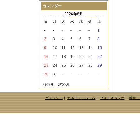
2021年08月
（1件）
カレンダー
2021年07月
（1件）
2026年8月
2021年06月
（3件）
2021年05月
（2件）
日
月
火
水
木
金
土
2021年04月
（2件）
-
-
-
-
-
-
1
2021年03月
（3件）
2021年02月
（1件）
2
3
4
5
6
7
8
2021年01月
（2件）
9
10
11
12
13
14
15
2020年12月
（3件）
2020年11月
（6件）
16
17
18
19
20
21
22
2020年10月
（6件）
23
24
25
26
27
28
29
2020年09月
（5件）
2020年08月
（3件）
30
31
-
-
-
-
-
2020年07月
（3件）
2020年06月
（2件）
前の月
次の月
2020年04月
（4件）
2020年03月
（9件）
ギャラリー
｜
カルチャールーム
｜
フォトスタジオ
｜
教室・
2020年02月
（3件）
2020年01月
（5件）
2019年12月
（3件）
2019年11月
（4件）
2019年10月
（8件）
2019年09月
（3件）
2019年08月
（2件）
2019年07月
（1件）