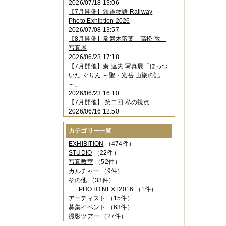
2026/07/18 13:06
2023年11月
（4件）
【7月開催】鉄道物語 Railway
2023年10月
（3件）
Photo Exhibtion 2026
2023年09月
（4件）
2026/07/08 13:57
2023年08月
（1件）
【8月開催】常磐木落葉 高松 敦
2023年06月
（3件）
写真展
2023年05月
（3件）
2026/06/23 17:18
2023年04月
（2件）
【7月開催】秦 達夫 写真展「ほっつ
2023年03月
（5件）
いた ぐりん ～聖・光岳 山旅の記
2023年02月
（3件）
～」
2023年01月
（4件）
2026/06/23 16:10
2022年12月
（3件）
【7月開催】 第二回 私の視点
2022年11月
（2件）
2026/06/16 12:50
2022年10月
（4件）
2022年09月
（2件）
カテゴリー一覧
2022年08月
（3件）
2022年07月
（3件）
EXHIBITION
（474件）
2022年05月
（4件）
STUDIO
（22件）
2022年04月
（2件）
写真教室
（52件）
2022年03月
（5件）
カルチャー
（9件）
2022年02月
（3件）
その他
（33件）
2022年01月
（3件）
PHOTO NEXT2016
（1件）
2021年12月
（2件）
アーティスト
（15件）
2021年11月
（3件）
募集イベント
（63件）
2021年10月
（1件）
撮影ツアー
（27件）
2021年09月
（5件）