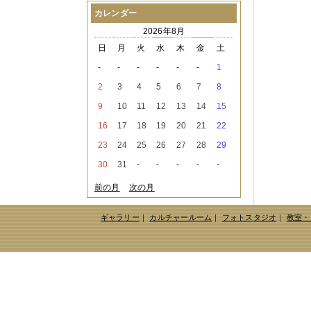
2021年08月
（1件）
カレンダー
2021年07月
（1件）
2026年8月
2021年06月
（3件）
2021年05月
（2件）
日
月
火
水
木
金
土
2021年04月
（2件）
-
-
-
-
-
-
1
2021年03月
（3件）
2021年02月
（1件）
2
3
4
5
6
7
8
2021年01月
（2件）
9
10
11
12
13
14
15
2020年12月
（3件）
2020年11月
（6件）
16
17
18
19
20
21
22
2020年10月
（6件）
23
24
25
26
27
28
29
2020年09月
（5件）
2020年08月
（3件）
30
31
-
-
-
-
-
2020年07月
（3件）
2020年06月
（2件）
前の月
次の月
2020年04月
（4件）
2020年03月
（9件）
ギャラリー
｜
カルチャールーム
｜
フォトスタジオ
｜
教室・
2020年02月
（3件）
2020年01月
（5件）
2019年12月
（3件）
2019年11月
（4件）
2019年10月
（8件）
2019年09月
（3件）
2019年08月
（2件）
2019年07月
（1件）