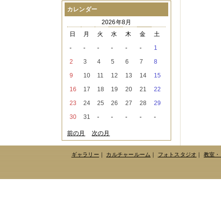
2021年08月
（1件）
カレンダー
2021年07月
（1件）
2026年8月
2021年06月
（3件）
2021年05月
（2件）
日
月
火
水
木
金
土
2021年04月
（2件）
-
-
-
-
-
-
1
2021年03月
（3件）
2021年02月
（1件）
2
3
4
5
6
7
8
2021年01月
（2件）
9
10
11
12
13
14
15
2020年12月
（3件）
2020年11月
（6件）
16
17
18
19
20
21
22
2020年10月
（6件）
23
24
25
26
27
28
29
2020年09月
（5件）
2020年08月
（3件）
30
31
-
-
-
-
-
2020年07月
（3件）
2020年06月
（2件）
前の月
次の月
2020年04月
（4件）
2020年03月
（9件）
ギャラリー
｜
カルチャールーム
｜
フォトスタジオ
｜
教室・
2020年02月
（3件）
2020年01月
（5件）
2019年12月
（3件）
2019年11月
（4件）
2019年10月
（8件）
2019年09月
（3件）
2019年08月
（2件）
2019年07月
（1件）