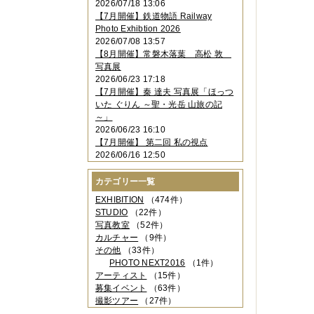
2026/07/18 13:06
2023年11月
（4件）
【7月開催】鉄道物語 Railway
2023年10月
（3件）
Photo Exhibtion 2026
2023年09月
（4件）
2026/07/08 13:57
2023年08月
（1件）
【8月開催】常磐木落葉 高松 敦
2023年06月
（3件）
写真展
2023年05月
（3件）
2026/06/23 17:18
2023年04月
（2件）
【7月開催】秦 達夫 写真展「ほっつ
2023年03月
（5件）
いた ぐりん ～聖・光岳 山旅の記
2023年02月
（3件）
～」
2023年01月
（4件）
2026/06/23 16:10
2022年12月
（3件）
【7月開催】 第二回 私の視点
2022年11月
（2件）
2026/06/16 12:50
2022年10月
（4件）
2022年09月
（2件）
カテゴリー一覧
2022年08月
（3件）
2022年07月
（3件）
EXHIBITION
（474件）
2022年05月
（4件）
STUDIO
（22件）
2022年04月
（2件）
写真教室
（52件）
2022年03月
（5件）
カルチャー
（9件）
2022年02月
（3件）
その他
（33件）
2022年01月
（3件）
PHOTO NEXT2016
（1件）
2021年12月
（2件）
アーティスト
（15件）
2021年11月
（3件）
募集イベント
（63件）
2021年10月
（1件）
撮影ツアー
（27件）
2021年09月
（5件）