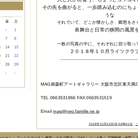
その先を曲がると、一歩踏み込むのにちょ
月
うな
木
金
土
それでいて、どこか懐かしさ、郷愁をさ
表舞台と日常の狭間の風景
-
1
7
8
一枚の写真の中に、それぞれに切り取っ
3
14
15
２０１８年１０月
ライツクラ
0
21
22
------------------------------------------------
7
28
29
-
-
MAG南森町アートギャラリー 大阪市北区東天満2-1
TEL.0663531866 FAX.0663531519
Email
mag@neo.famille.ne.jp
2018年10月24日(水)10時41分
ールーム
｜
フォトスタジオ
｜
教室・クラブ案内
｜
Q&A
｜
リンク集
｜
店舗情報・地図
｜