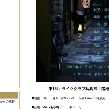
第15回 ライツクラブ写真展「路
◾️
開催日時 :10月18日(木)〜24日(火)11am-7pm(最終
間からの招待
◾️
会場 :MAG南森町アートギャラリー