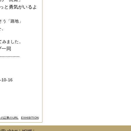
っと勇気がいるよ
そう「路地」
を、
てみました。
ブ一同
-------------
0-16
この記事のURL
EXHIBITION
お問い合わせ
｜
HOME
｜