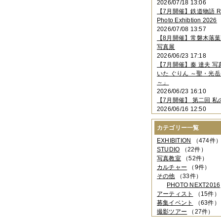
2026/07/18 13:06
2023年11月
（4件）
【7月開催】鉄道物語 Rai
2023年10月
（3件）
Photo Exhibtion 2026
2023年09月
（4件）
2026/07/08 13:57
2023年08月
（1件）
【8月開催】常磐木落
2023年06月
（3件）
写真展
2023年05月
（3件）
2026/06/23 17:18
2023年04月
（2件）
【7月開催】秦 達夫 
2023年03月
（5件）
いた ぐりん ～聖・光岳
2023年02月
（3件）
～」
2023年01月
（4件）
2026/06/23 16:10
2022年12月
（3件）
【7月開催】 第二回 私
2022年11月
（2件）
2026/06/16 12:50
2022年10月
（4件）
2022年09月
（2件）
カテゴリー一覧
2022年08月
（3件）
2022年07月
（3件）
EXHIBITION
（474件
2022年05月
（4件）
STUDIO
（22件）
2022年04月
（2件）
写真教室
（52件）
2022年03月
（5件）
カルチャー
（9件）
2022年02月
（3件）
その他
（33件）
2022年01月
（3件）
PHOTO NEXT2016
2021年12月
（2件）
アーティスト
（15件）
2021年11月
（3件）
募集イベント
（63件）
2021年10月
（1件）
撮影ツアー
（27件）
2021年09月
（5件）