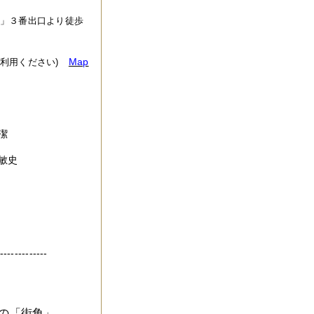
」３番出口より徒歩
Map
利用ください)
崎潔
神敏史
-------------
の「街角」