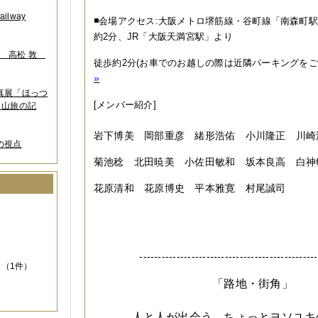
lway
◾️
会場アクセス:
大阪メトロ堺筋線・谷町線「南森町駅
約2分、JR「大阪天満宮駅」より
葉 高松 敦
徒歩約2分(お車でのお越しの際は近隣パーキングをご
»
写真展「ほっつ
[メンバー紹介]
 山旅の記
岩下博美 岡部重彦 緒形浩佑 小川隆正 川
の視点
菊池稔 北田暁美 小佐田敏和 坂本良高 白
花原清和 花原博史
平本雅寛 村尾誠司
）
------------------------------------------------
（1件）
「路地・街角」
人と人が出会う、ちょっとヨソユキ