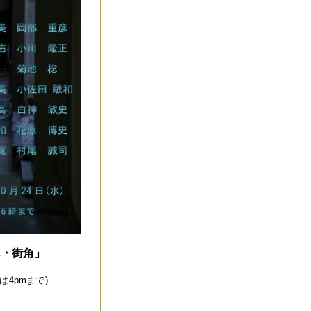
地・街角」
日は4pmまで)