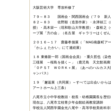
大阪芸術大学 専攻科修了
７９～８３ 国画会・関西国画会（’７９ 新
８２～８３ 佐野順（造形作家）・永津禎三（
授）・高木栄一（現和歌山大学教授）・森裕之（
ープ展「方の会」（名古屋 ギャラリーはくぜん
２０１６～１７ 齋藤孝個展（「MAG南森町ア
「かふぇ たかい」にて連続展）
１８ 東條新一郎（国画会会員）・重久哲也（染
三様展 ～桜島を描く～」（鹿児島 天文館画廊
「ＯＰＳＴ ＷＯＲＫ＋展」（あべのハルカス大
ャンパス）
１９ 「邂逅展（共同展）～すべては出会いか
アートホール上三条）
八尾市立小中学校教頭・校長・幼稚園園長を歴任
現在は、八尾市立桂青少年会館絵画教室講師
学校法人関西学園金光八尾中・高等学校美術科非