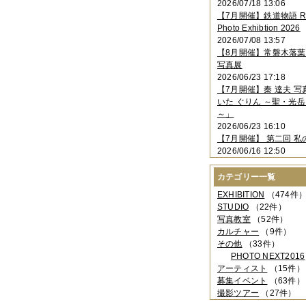
2026/07/18 13:06
2023年11月
（4件）
【7月開催】鉄道物語 Rai
2023年10月
（3件）
Photo Exhibtion 2026
2023年09月
（4件）
2026/07/08 13:57
2023年08月
（1件）
【8月開催】常磐木落
2023年06月
（3件）
写真展
2023年05月
（3件）
2026/06/23 17:18
2023年04月
（2件）
【7月開催】秦 達夫 
2023年03月
（5件）
いた ぐりん ～聖・光岳
2023年02月
（3件）
～」
2023年01月
（4件）
2026/06/23 16:10
2022年12月
（3件）
【7月開催】 第二回 私
2022年11月
（2件）
2026/06/16 12:50
2022年10月
（4件）
2022年09月
（2件）
カテゴリー一覧
2022年08月
（3件）
2022年07月
（3件）
EXHIBITION
（474件
2022年05月
（4件）
STUDIO
（22件）
2022年04月
（2件）
写真教室
（52件）
2022年03月
（5件）
カルチャー
（9件）
2022年02月
（3件）
その他
（33件）
2022年01月
（3件）
PHOTO NEXT2016
2021年12月
（2件）
アーティスト
（15件）
2021年11月
（3件）
募集イベント
（63件）
2021年10月
（1件）
撮影ツアー
（27件）
2021年09月
（5件）