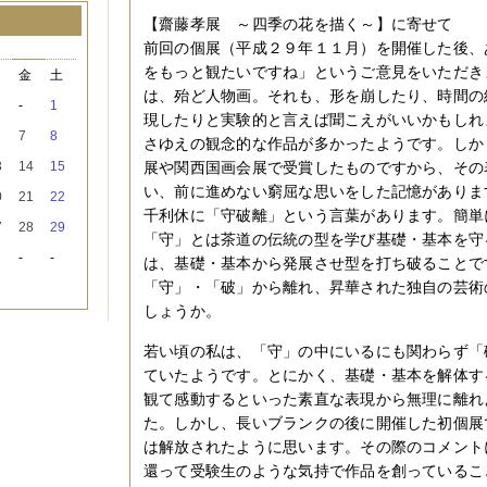
【齋藤孝展 ～四季の花を描く～】に寄せて
前回の個展（平成２９年１１月）を開催した後、
月
をもっと観たいですね」というご意見をいただき
木
金
土
は、殆ど人物画。それも、形を崩したり、時間の
-
1
現したりと実験的と言えば聞こえがいいかもしれ
7
8
さゆえの観念的な作品が多かったようです。しか
3
14
15
展や関西国画会展で受賞したものですから、その
い、前に進めない窮屈な思いをした記憶がありま
0
21
22
千利休に「守破離」という言葉があります。簡単
7
28
29
「守」とは茶道の伝統の型を学び基礎・基本を守
-
-
は、基礎・基本から発展させ型を打ち破ることで
「守」・「破」から離れ、昇華された独自の芸術
しょうか。
若い頃の私は、「守」の中にいるにも関わらず「
ていたようです。とにかく、基礎・基本を解体す
観て感動するといった素直な表現から無理に離れ
た。しかし、長いブランクの後に開催した初個展
は解放されたように思います。その際のコメント
還って受験生のような気持で作品を創っているこ