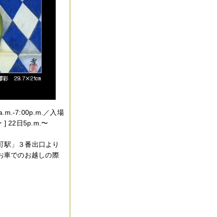
a.m.-7:00p.m.／入場
 22日5p.m.〜
森町駅」３番出口より
(お車でのお越しの際