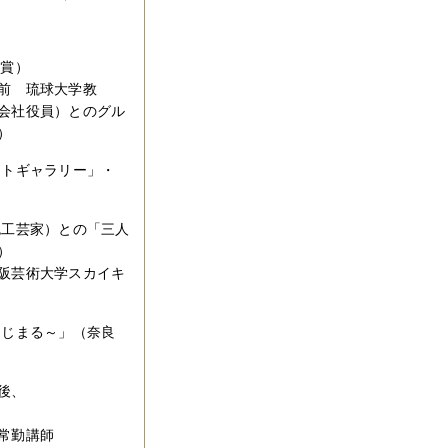
人賞）
前 琉球大学教
会社役員）とのグル
）
ートギャラリー」・
色工芸家）との「三人
）
阪芸術大学スカイキ
らはじまる～」（奈良
後、
常勤講師