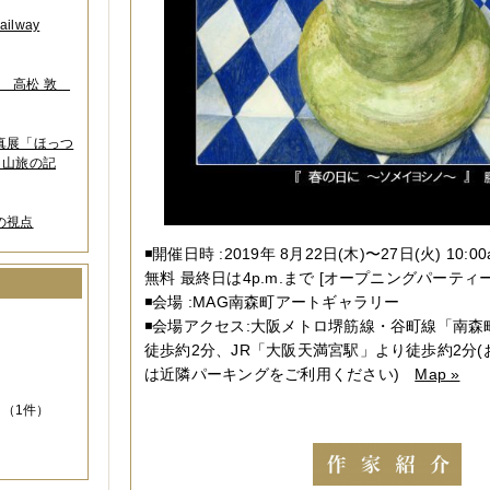
lway
葉 高松 敦
写真展「ほっつ
 山旅の記
の視点
◾️開催日時 :2019年 8月22日(木)〜27日(火) 10:00
無料 最終日は4p.m.まで [オープニングパーティー ]
◾️会場 :MAG南森町アートギャラリー
）
◾️会場アクセス:大阪メトロ堺筋線・谷町線「南
徒歩約2分、JR「大阪天満宮駅」より徒歩約2分
は近隣パーキングをご利用ください)
Map »
（1件）