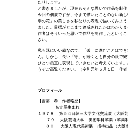
たりします』
と書きましたが、現在もそんな思いで作品を制作
今回の個展ですが、今まで描いたことのない新し
季の花」の美しさを私なりの表現で描いてみよう
ました。目標がどこまで達成されたかはわかりま
作者はそういった思いで作品を制作したというこ
さい。
私も既にいい歳なので、「破」に進むことはでき
ん。しかし、長い「守」が続くとも自分の眼で観
ひとつ愚直に表現していきたいと考えています。
うぞご高覧ください。（令和元年５月１日 作者
プロフィール
【齋藤 孝 作者略歴】
名古屋生まれ
１９７８ 第５回日韓三大学文化交流展（大阪
７９ 大阪芸術大学 美術学科卒業（卒業制
８０ 大阪人現代美術展 招待出品（大阪市