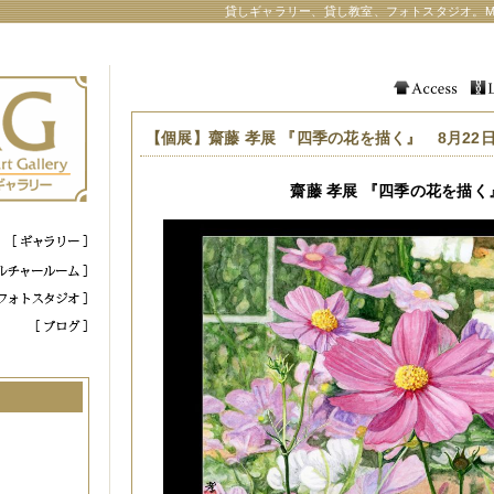
貸しギャラリー、貸し教室、フォトスタジオ。M
【個展】齋藤 孝展 『四季の花を描く』 8月22日(
齋藤 孝展 『四季の花を描く