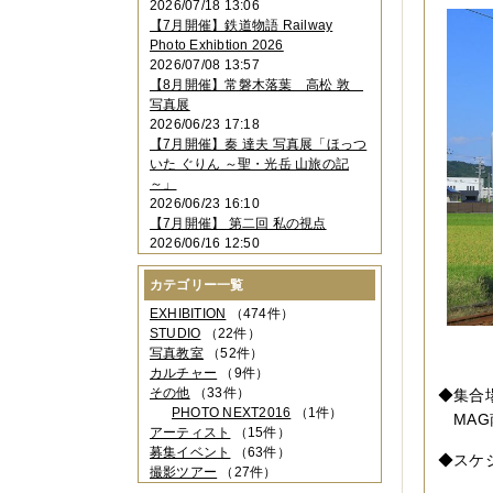
2026/07/18 13:06
2023年11月
（4件）
【7月開催】鉄道物語 Railway
2023年10月
（3件）
Photo Exhibtion 2026
2023年09月
（4件）
2026/07/08 13:57
2023年08月
（1件）
【8月開催】常磐木落葉 高松 敦
2023年06月
（3件）
写真展
2023年05月
（3件）
2026/06/23 17:18
2023年04月
（2件）
【7月開催】秦 達夫 写真展「ほっつ
2023年03月
（5件）
いた ぐりん ～聖・光岳 山旅の記
2023年02月
（3件）
～」
2023年01月
（4件）
2026/06/23 16:10
2022年12月
（3件）
【7月開催】 第二回 私の視点
2022年11月
（2件）
2026/06/16 12:50
2022年10月
（4件）
2022年09月
（2件）
カテゴリー一覧
2022年08月
（3件）
2022年07月
（3件）
EXHIBITION
（474件）
2022年05月
（4件）
STUDIO
（22件）
2022年04月
（2件）
写真教室
（52件）
2022年03月
（5件）
カルチャー
（9件）
2022年02月
（3件）
その他
（33件）
◆集
2022年01月
（3件）
PHOTO NEXT2016
（1件）
MAG
2021年12月
（2件）
アーティスト
（15件）
2021年11月
（3件）
募集イベント
（63件）
◆スケ
2021年10月
（1件）
撮影ツアー
（27件）
2021年09月
（5件）