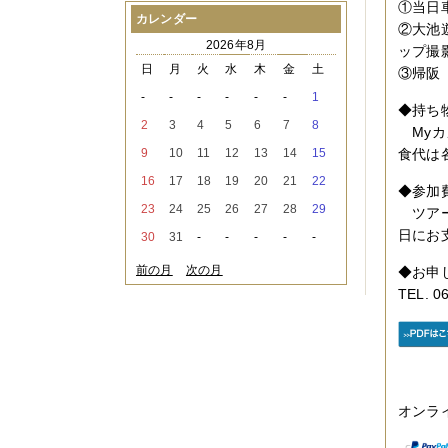
①当日
2021年08月
（1件）
カレンダー
②大池
2021年07月
（1件）
2026年8月
2021年06月
（3件）
ップ撮
2021年05月
（2件）
日
月
火
水
木
金
土
③帰阪
2021年04月
（2件）
-
-
-
-
-
-
1
2021年03月
（3件）
◆持ち
2021年02月
（1件）
2
3
4
5
6
7
8
Myカ
2021年01月
（2件）
9
10
11
12
13
14
15
食代は
2020年12月
（3件）
2020年11月
（6件）
16
17
18
19
20
21
22
◆参加
2020年10月
（6件）
23
24
25
26
27
28
29
2020年09月
（5件）
ツアー
2020年08月
（3件）
日にお
30
31
-
-
-
-
-
2020年07月
（3件）
2020年06月
（2件）
前の月
次の月
◆お申し
2020年04月
（4件）
TEL. 0
2020年03月
（9件）
2020年02月
（3件）
2020年01月
（5件）
2019年12月
（3件）
2019年11月
（4件）
2019年10月
（8件）
2019年09月
（3件）
オンラ
2019年08月
（2件）
2019年07月
（1件）