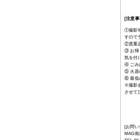
[注意事
①撮影
すので
②貴重
③ お
気を付
④ ご
⑤ 火
⑥ 最
※撮影
させて
[お問い
MAG南