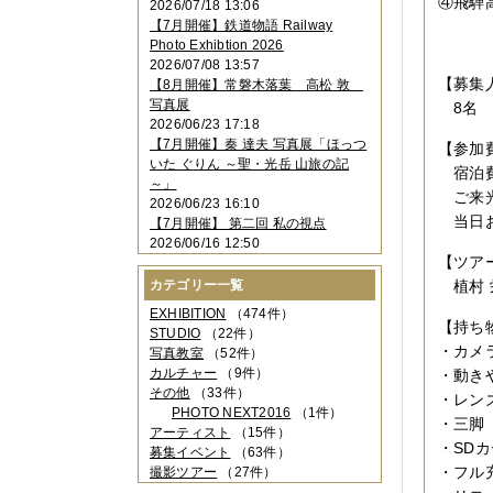
④飛騨
2026/07/18 13:06
2023年11月
（4件）
【7月開催】鉄道物語 Railway
2023年10月
（3件）
Photo Exhibtion 2026
2023年09月
（4件）
2026/07/08 13:57
2023年08月
（1件）
【募集
【8月開催】常磐木落葉 高松 敦
2023年06月
（3件）
写真展
8名
2023年05月
（3件）
2026/06/23 17:18
2023年04月
（2件）
【7月開催】秦 達夫 写真展「ほっつ
【参加
2023年03月
（5件）
いた ぐりん ～聖・光岳 山旅の記
2023年02月
（3件）
宿泊費
～」
2023年01月
（4件）
ご来光バ
2026/06/23 16:10
2022年12月
（3件）
当日お
【7月開催】 第二回 私の視点
2022年11月
（2件）
2026/06/16 12:50
2022年10月
（4件）
【ツア
2022年09月
（2件）
カテゴリー一覧
植村 
2022年08月
（3件）
2022年07月
（3件）
EXHIBITION
（474件）
【持ち
2022年05月
（4件）
STUDIO
（22件）
2022年04月
（2件）
・カメ
写真教室
（52件）
2022年03月
（5件）
カルチャー
（9件）
・動き
2022年02月
（3件）
その他
（33件）
・レン
2022年01月
（3件）
PHOTO NEXT2016
（1件）
・三脚
2021年12月
（2件）
アーティスト
（15件）
・SD
2021年11月
（3件）
募集イベント
（63件）
2021年10月
（1件）
・フル
撮影ツアー
（27件）
2021年09月
（5件）