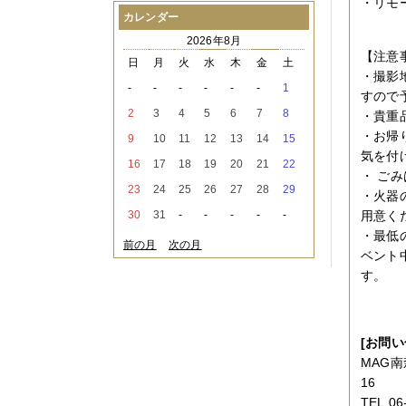
・リモ
2021年08月
（1件）
カレンダー
2021年07月
（1件）
2026年8月
2021年06月
（3件）
【注意
2021年05月
（2件）
日
月
火
水
木
金
土
・撮影
2021年04月
（2件）
-
-
-
-
-
-
1
2021年03月
（3件）
すので
2021年02月
（1件）
2
3
4
5
6
7
8
・貴重
2021年01月
（2件）
・お帰
9
10
11
12
13
14
15
2020年12月
（3件）
気を付
2020年11月
（6件）
16
17
18
19
20
21
22
・ ご
2020年10月
（6件）
23
24
25
26
27
28
29
2020年09月
（5件）
・火器
2020年08月
（3件）
30
31
-
-
-
-
-
用意く
2020年07月
（3件）
・最低
2020年06月
（2件）
前の月
次の月
ベント
2020年04月
（4件）
2020年03月
（9件）
す。
2020年02月
（3件）
2020年01月
（5件）
2019年12月
（3件）
2019年11月
（4件）
[お問い
2019年10月
（8件）
MAG南
2019年09月
（3件）
16
2019年08月
（2件）
TEL.06
2019年07月
（1件）