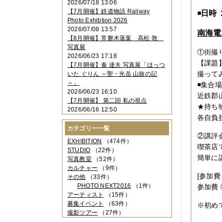
2026/07/18 13:06
2023年11月
（4件）
【7月開催】鉄道物語 Railway
日時
◾️
2023年10月
（3件）
Photo Exhibtion 2026
2023年09月
（4件）
2026/07/08 13:57
南海電
2023年08月
（1件）
【8月開催】常磐木落葉 高松 敦
2023年06月
（3件）
写真展
2023年05月
（3件）
①街撮
2026/06/23 17:18
2023年04月
（2件）
【課題
【7月開催】秦 達夫 写真展「ほっつ
2023年03月
（5件）
撮って
いた ぐりん ～聖・光岳 山旅の記
2023年02月
（3件）
～」
◾️集合
2023年01月
（4件）
2026/06/23 16:10
2022年12月
（3件）
近鉄郡
【7月開催】 第二回 私の視点
2022年11月
（2件）
★持ち
2026/06/16 12:50
2022年10月
（4件）
各自負
2022年09月
（2件）
カテゴリー一覧
2022年08月
（3件）
②講評
2022年07月
（3件）
EXHIBITION
（474件）
喫茶店
2022年05月
（4件）
STUDIO
（22件）
簡単に
2022年04月
（2件）
写真教室
（52件）
2022年03月
（5件）
カルチャー
（9件）
2022年02月
（3件）
[参加費
その他
（33件）
2022年01月
（3件）
PHOTO NEXT2016
（1件）
参加費 
2021年12月
（2件）
アーティスト
（15件）
2021年11月
（3件）
募集イベント
（63件）
※初めて
2021年10月
（1件）
撮影ツアー
（27件）
2021年09月
（5件）