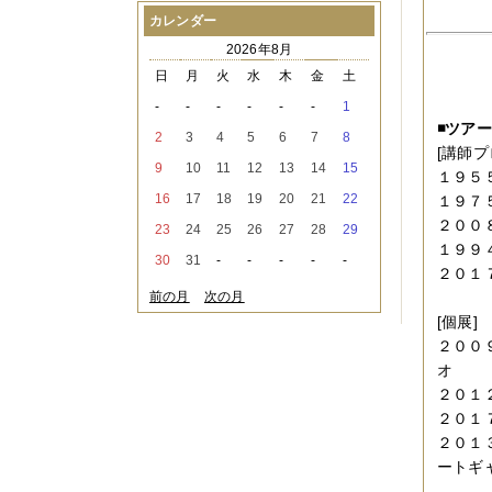
2021年08月
（1件）
カレンダー
2021年07月
（1件）
2026年8月
2021年06月
（3件）
2021年05月
（2件）
日
月
火
水
木
金
土
2021年04月
（2件）
-
-
-
-
-
-
1
2021年03月
（3件）
◾️ツア
2021年02月
（1件）
2
3
4
5
6
7
8
[講師プ
2021年01月
（2件）
9
10
11
12
13
14
15
2020年12月
（3件）
１９５
2020年11月
（6件）
16
17
18
19
20
21
22
１９７
2020年10月
（6件）
２００
23
24
25
26
27
28
29
2020年09月
（5件）
１９９
2020年08月
（3件）
30
31
-
-
-
-
-
2020年07月
（3件）
２０１
2020年06月
（2件）
前の月
次の月
2020年04月
（4件）
[個展]
2020年03月
（9件）
２００
2020年02月
（3件）
オ
2020年01月
（5件）
2019年12月
（3件）
２０１
2019年11月
（4件）
２０１
2019年10月
（8件）
２０１
2019年09月
（3件）
ートギ
2019年08月
（2件）
2019年07月
（1件）