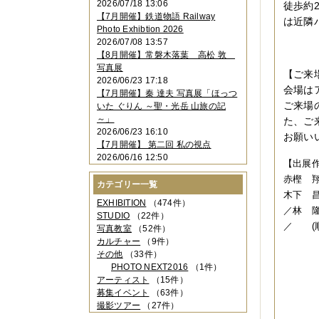
2026/07/18 13:06
徒歩約
2023年11月
（4件）
【7月開催】鉄道物語 Railway
は近隣
2023年10月
（3件）
Photo Exhibtion 2026
2023年09月
（4件）
2026/07/08 13:57
2023年08月
（1件）
【8月開催】常磐木落葉 高松 敦
2023年06月
（3件）
写真展
2023年05月
（3件）
【ご来
2026/06/23 17:18
2023年04月
（2件）
会場は
【7月開催】秦 達夫 写真展「ほっつ
2023年03月
（5件）
ご来場
いた ぐりん ～聖・光岳 山旅の記
2023年02月
（3件）
～」
た、ご
2023年01月
（4件）
2026/06/23 16:10
お願い
2022年12月
（3件）
【7月開催】 第二回 私の視点
2022年11月
（2件）
2026/06/16 12:50
2022年10月
（4件）
【出展
2022年09月
（2件）
赤樫 
カテゴリー一覧
2022年08月
（3件）
木下 
2022年07月
（3件）
EXHIBITION
（474件）
／林 
2022年05月
（4件）
STUDIO
（22件）
／ (
2022年04月
（2件）
写真教室
（52件）
2022年03月
（5件）
カルチャー
（9件）
2022年02月
（3件）
その他
（33件）
2022年01月
（3件）
PHOTO NEXT2016
（1件）
2021年12月
（2件）
アーティスト
（15件）
2021年11月
（3件）
募集イベント
（63件）
2021年10月
（1件）
撮影ツアー
（27件）
2021年09月
（5件）