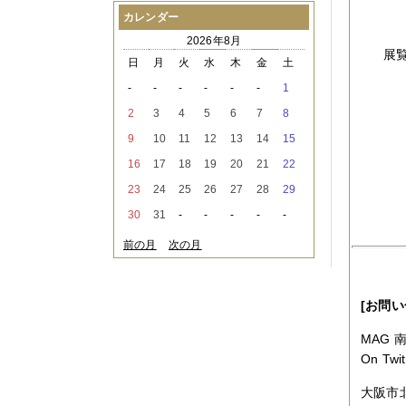
2021年08月
（1件）
カレンダー
2021年07月
（1件）
2026年8月
2021年06月
（3件）
展
2021年05月
（2件）
日
月
火
水
木
金
土
2021年04月
（2件）
-
-
-
-
-
-
1
2021年03月
（3件）
2021年02月
（1件）
2
3
4
5
6
7
8
2021年01月
（2件）
9
10
11
12
13
14
15
2020年12月
（3件）
2020年11月
（6件）
16
17
18
19
20
21
22
2020年10月
（6件）
23
24
25
26
27
28
29
2020年09月
（5件）
2020年08月
（3件）
30
31
-
-
-
-
-
2020年07月
（3件）
2020年06月
（2件）
前の月
次の月
2020年04月
（4件）
2020年03月
（9件）
2020年02月
（3件）
[お問い
2020年01月
（5件）
2019年12月
（3件）
MAG
2019年11月
（4件）
2019年10月
（8件）
On Twi
2019年09月
（3件）
2019年08月
（2件）
大阪市北
2019年07月
（1件）