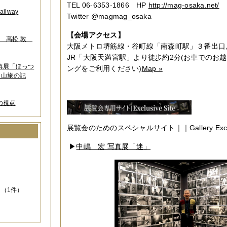
TEL 06-6353-1866 HP
http://mag-osaka.net/
lway
Twitter @magmag_osaka
【会場アクセス】
葉 高松 敦
大阪メトロ堺筋線・谷町線「南森町駅」３番出口
JR「大阪天満宮駅」より徒歩約2分(お車でのお
写真展「ほっつ
ングをご利用ください)
Map »
 山旅の記
の視点
展覧会のためのスペシャルサイト｜｜Gallery Exclusi
）
▶
中嶋 宏 写真展「迷」
（1件）