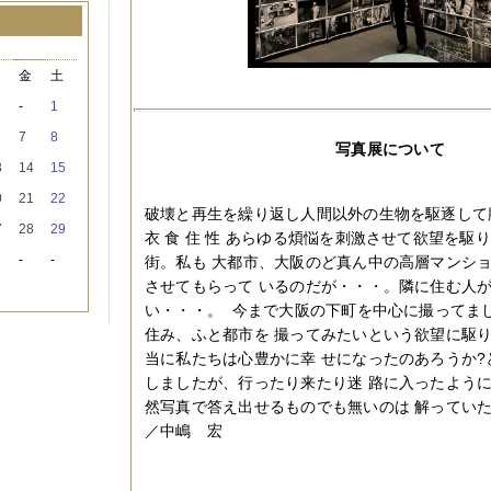
月
木
金
土
-
1
7
8
写真展について
3
14
15
0
21
22
破壊と再生を繰り返し人間以外の生物を駆逐して
7
28
29
衣 食 住 性 あらゆる煩悩を刺激させて欲望を駆
-
-
街。私も 大都市、大阪のど真ん中の高層マンシ
させてもらって いるのだが・・・。隣に住む人
い・・・。 今まで大阪の下町を中心に撮ってま
住み、ふと都市を 撮ってみたいという欲望に駆
当に私たちは心豊かに幸 せになったのあろうか?
しましたが、行ったり来たり迷 路に入ったよう
然写真で答え出せるものでも無いのは 解ってい
／
中嶋 宏