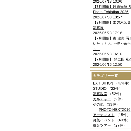
2026/07/18 13:06
2023年11月
（4件）
【7月開催】鉄道物語 Rai
2023年10月
（3件）
Photo Exhibtion 2026
2023年09月
（4件）
2026/07/08 13:57
2023年08月
（1件）
【8月開催】常磐木落
2023年06月
（3件）
写真展
2023年05月
（3件）
2026/06/23 17:18
2023年04月
（2件）
【7月開催】秦 達夫 
2023年03月
（5件）
いた ぐりん ～聖・光岳
2023年02月
（3件）
～」
2023年01月
（4件）
2026/06/23 16:10
2022年12月
（3件）
【7月開催】 第二回 私
2022年11月
（2件）
2026/06/16 12:50
2022年10月
（4件）
2022年09月
（2件）
カテゴリー一覧
2022年08月
（3件）
2022年07月
（3件）
EXHIBITION
（474件
2022年05月
（4件）
STUDIO
（22件）
2022年04月
（2件）
写真教室
（52件）
2022年03月
（5件）
カルチャー
（9件）
2022年02月
（3件）
その他
（33件）
2022年01月
（3件）
PHOTO NEXT2016
2021年12月
（2件）
アーティスト
（15件）
2021年11月
（3件）
募集イベント
（63件）
2021年10月
（1件）
撮影ツアー
（27件）
2021年09月
（5件）