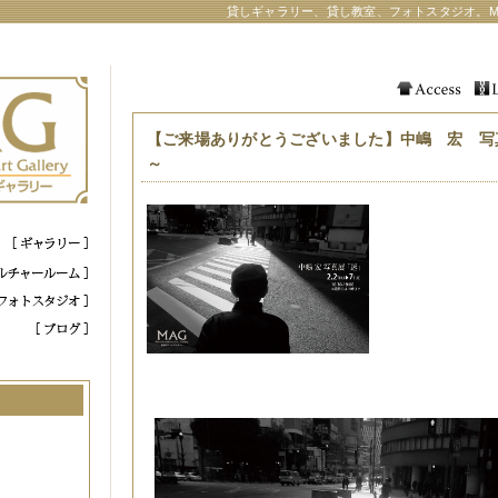
貸しギャラリー、貸し教室、フォトスタジオ。M
【ご来場ありがとうございました】中嶋 宏 写真展「
～