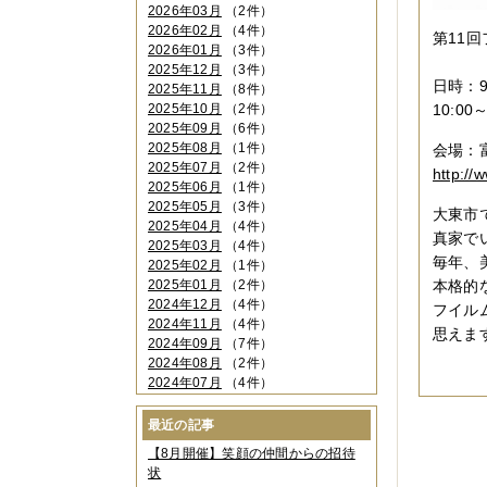
2026年03月
（2件）
2026年02月
（4件）
第11
2026年01月
（3件）
2025年12月
（3件）
日時：9
2025年11月
（8件）
2025年10月
（2件）
10:0
2025年09月
（6件）
2025年08月
（1件）
会場：
2025年07月
（2件）
http://
2025年06月
（1件）
2025年05月
（3件）
大東市
2025年04月
（4件）
真家で
2025年03月
（4件）
毎年、
2025年02月
（1件）
2025年01月
（2件）
本格的
2024年12月
（4件）
フイル
2024年11月
（4件）
思えま
2024年09月
（7件）
2024年08月
（2件）
2024年07月
（4件）
2024年06月
（4件）
2024年04月
（6件）
最近の記事
2024年03月
（3件）
【8月開催】笑顔の仲間からの招待
2024年02月
（2件）
状
2023年12月
（4件）