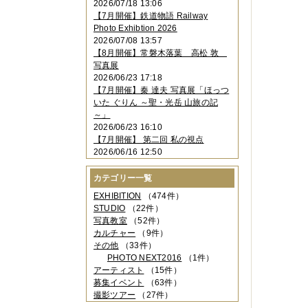
2026/07/18 13:06
2023年11月
（4件）
【7月開催】鉄道物語 Railway
2023年10月
（3件）
Photo Exhibtion 2026
2023年09月
（4件）
2026/07/08 13:57
2023年08月
（1件）
【8月開催】常磐木落葉 高松 敦
2023年06月
（3件）
写真展
2023年05月
（3件）
2026/06/23 17:18
2023年04月
（2件）
【7月開催】秦 達夫 写真展「ほっつ
2023年03月
（5件）
いた ぐりん ～聖・光岳 山旅の記
2023年02月
（3件）
～」
2023年01月
（4件）
2026/06/23 16:10
2022年12月
（3件）
【7月開催】 第二回 私の視点
2022年11月
（2件）
2026/06/16 12:50
2022年10月
（4件）
2022年09月
（2件）
カテゴリー一覧
2022年08月
（3件）
2022年07月
（3件）
EXHIBITION
（474件）
2022年05月
（4件）
STUDIO
（22件）
2022年04月
（2件）
写真教室
（52件）
2022年03月
（5件）
カルチャー
（9件）
2022年02月
（3件）
その他
（33件）
2022年01月
（3件）
PHOTO NEXT2016
（1件）
2021年12月
（2件）
アーティスト
（15件）
2021年11月
（3件）
募集イベント
（63件）
2021年10月
（1件）
撮影ツアー
（27件）
2021年09月
（5件）