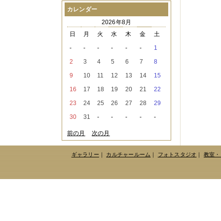
2021年08月
（1件）
カレンダー
2021年07月
（1件）
2026年8月
2021年06月
（3件）
2021年05月
（2件）
日
月
火
水
木
金
土
2021年04月
（2件）
-
-
-
-
-
-
1
2021年03月
（3件）
2021年02月
（1件）
2
3
4
5
6
7
8
2021年01月
（2件）
9
10
11
12
13
14
15
2020年12月
（3件）
2020年11月
（6件）
16
17
18
19
20
21
22
2020年10月
（6件）
23
24
25
26
27
28
29
2020年09月
（5件）
2020年08月
（3件）
30
31
-
-
-
-
-
2020年07月
（3件）
2020年06月
（2件）
前の月
次の月
2020年04月
（4件）
2020年03月
（9件）
ギャラリー
｜
カルチャールーム
｜
フォトスタジオ
｜
教室・
2020年02月
（3件）
2020年01月
（5件）
2019年12月
（3件）
2019年11月
（4件）
2019年10月
（8件）
2019年09月
（3件）
2019年08月
（2件）
2019年07月
（1件）