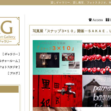
貸しギャラリー、貸し教室、フォトスタジオ。M
写真展「スナップ３×１０」開催‥ＳＡＫＡＥ．