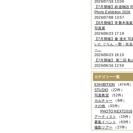
2026/07/18 13:06
2023年11月
（4件）
【7月開催】鉄道物語 Rai
2023年10月
（3件）
Photo Exhibtion 2026
2023年09月
（4件）
2026/07/08 13:57
2023年08月
（1件）
【8月開催】常磐木落
2023年06月
（3件）
写真展
2023年05月
（3件）
2026/06/23 17:18
2023年04月
（2件）
【7月開催】秦 達夫 
2023年03月
（5件）
いた ぐりん ～聖・光岳
2023年02月
（3件）
～」
2023年01月
（4件）
2026/06/23 16:10
2022年12月
（3件）
【7月開催】 第二回 私
2022年11月
（2件）
2026/06/16 12:50
2022年10月
（4件）
2022年09月
（2件）
カテゴリー一覧
2022年08月
（3件）
2022年07月
（3件）
EXHIBITION
（474件
2022年05月
（4件）
STUDIO
（22件）
2022年04月
（2件）
写真教室
（52件）
2022年03月
（5件）
カルチャー
（9件）
2022年02月
（3件）
その他
（33件）
2022年01月
（3件）
PHOTO NEXT2016
2021年12月
（2件）
アーティスト
（15件）
2021年11月
（3件）
募集イベント
（63件）
2021年10月
（1件）
撮影ツアー
（27件）
2021年09月
（5件）