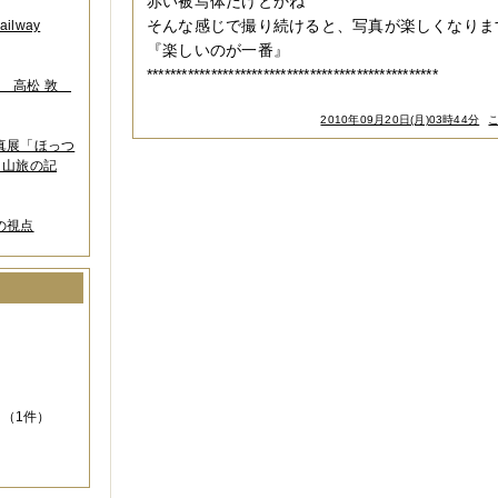
赤い被写体だけとかね
そんな感じで撮り続けると、写真が楽しくなりま
lway
『楽しいのが一番』
**************************************************
葉 高松 敦
2010年09月20日(月)03時44分
写真展「ほっつ
 山旅の記
の視点
）
（1件）