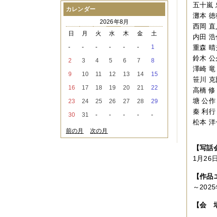
五十嵐 
2021年08月
（1件）
カレンダー
灘本 徳
2021年07月
（1件）
2026年8月
2021年06月
（3件）
西岡 直
2021年05月
（2件）
日
月
火
水
木
金
土
内田 浩
2021年04月
（2件）
-
-
-
-
-
-
1
重森 晴
2021年03月
（3件）
鈴木 公
2021年02月
（1件）
2
3
4
5
6
7
8
2021年01月
（2件）
澤崎 竜
9
10
11
12
13
14
15
2020年12月
（3件）
笹川 
2020年11月
（6件）
16
17
18
19
20
21
22
高橋 修
2020年10月
（6件）
塘 公作
23
24
25
26
27
28
29
2020年09月
（5件）
秦 利行
2020年08月
（3件）
30
31
-
-
-
-
-
2020年07月
（3件）
松本 洋
2020年06月
（2件）
前の月
次の月
2020年04月
（4件）
2020年03月
（9件）
【写話
2020年02月
（3件）
1月26日
2020年01月
（5件）
2019年12月
（3件）
【作品
2019年11月
（4件）
～
2025
2019年10月
（8件）
2019年09月
（3件）
【会 
2019年08月
（2件）
2019年07月
（1件）