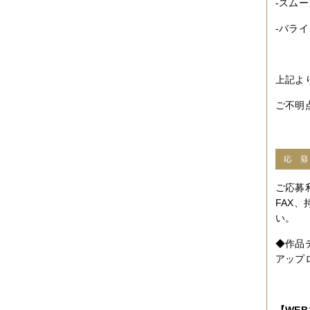
-スムー
-バライ
上記よ
ご不明
ご応募
FAX
い。
◆作品
アップロ
【WE