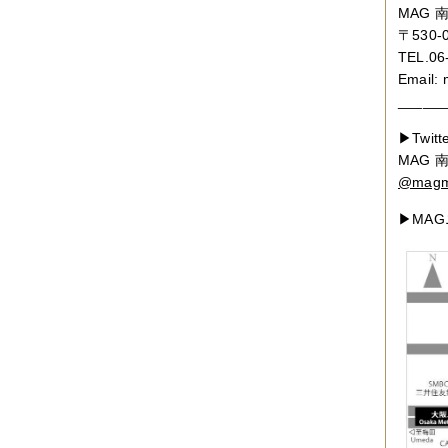
MAG
〒530
TEL.06
Email: 
______
▶Twitt
MAG
@magm
▶MA