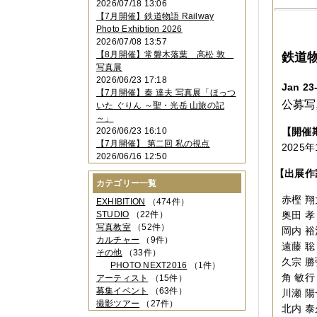
2026/07/18 13:06
2023年11月
（4件）
【7月開催】鉄道物語 Railway
2023年10月
（3件）
Photo Exhibtion 2026
2023年09月
（4件）
2026/07/08 13:57
2023年08月
（1件）
【8月開催】常磐木落葉 高松 敦
鉄道
2023年06月
（3件）
写真展
2023年05月
（3件）
2026/06/23 17:18
2023年04月
（2件）
Jan 23
【7月開催】秦 達夫 写真展「ほっつ
2023年03月
（5件）
公募写
いた ぐりん ～聖・光岳 山旅の記
2023年02月
（3件）
～」
2023年01月
（4件）
2026/06/23 16:10
【開催
2022年12月
（3件）
【7月開催】 第二回 私の視点
2025年
2022年11月
（2件）
2026/06/16 12:50
2022年10月
（4件）
【出展作
2022年09月
（2件）
カテゴリー一覧
2022年08月
（3件）
赤樫 翔
2022年07月
（3件）
EXHIBITION
（474件）
2022年05月
（4件）
STUDIO
（22件）
奥田 孝
2022年04月
（2件）
写真教室
（52件）
岡内 裕
2022年03月
（5件）
カルチャー
（9件）
遠藤 聡
2022年02月
（3件）
その他
（33件）
久宗 勝
2022年01月
（3件）
PHOTO NEXT2016
（1件）
2021年12月
（2件）
角 敏行
アーティスト
（15件）
2021年11月
（3件）
募集イベント
（63件）
川瀬 陽
2021年10月
（1件）
撮影ツアー
（27件）
北内 泰
2021年09月
（5件）