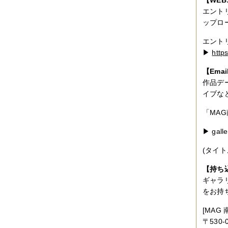
エントリ
ップロ
エント
▶︎
http
【Ema
作品デ
イブな
「MA
▶ galle
(タイ
【持ち
ギャラ
をお持
[MAG
〒530-