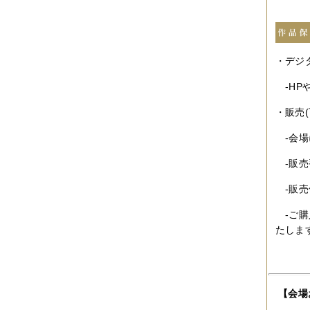
・デジ
-HP
・販売(
-会場
-販売
-販売
-ご購
たしま
【会場