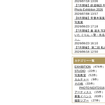
2026/07/18 13:06
2023年11月
（4件）
【7月開催】鉄道物語 Rai
2023年10月
（3件）
Photo Exhibtion 2026
2023年09月
（4件）
2026/07/08 13:57
2023年08月
（1件）
【8月開催】常磐木落
2023年06月
（3件）
写真展
2023年05月
（3件）
2026/06/23 17:18
2023年04月
（2件）
【7月開催】秦 達夫 
2023年03月
（5件）
いた ぐりん ～聖・光岳
2023年02月
（3件）
～」
2023年01月
（4件）
2026/06/23 16:10
2022年12月
（3件）
【7月開催】 第二回 私
2022年11月
（2件）
2026/06/16 12:50
2022年10月
（4件）
2022年09月
（2件）
カテゴリー一覧
2022年08月
（3件）
2022年07月
（3件）
EXHIBITION
（474件
2022年05月
（4件）
STUDIO
（22件）
2022年04月
（2件）
写真教室
（52件）
2022年03月
（5件）
カルチャー
（9件）
2022年02月
（3件）
その他
（33件）
2022年01月
（3件）
PHOTO NEXT2016
2021年12月
（2件）
アーティスト
（15件）
2021年11月
（3件）
募集イベント
（63件）
2021年10月
（1件）
撮影ツアー
（27件）
2021年09月
（5件）