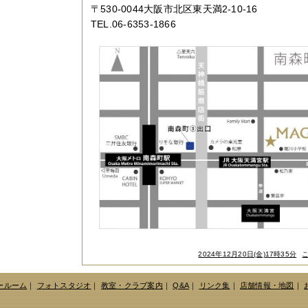
〒530-0044大阪市北区東天満2-10-16
TEL.06-6353-1866
2024年12月20日(金)17時35分
ールーム
｜
フォトスタジオ
｜
教室・クラブ案内
｜
Q&A
｜
リンク集
｜
店舗情報・地図
｜