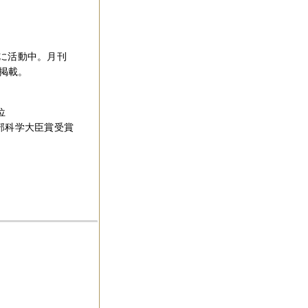
に活動中。月刊
に掲載。
位
文部科学大臣賞受賞