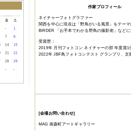
作家プロフィール
月
ネイチャーフォトグラファー
木
金
土
関西を中心に現在は「野鳥がいる風景」をテーマ
-
1
BIRDER 「お手本でわかる野鳥の撮影術」など
7
8
受賞歴：
3
14
15
2019年 月刊フォトコン ネイチャーの部 年度賞1
0
21
22
2022年 JBF鳥フォトコンテスト グランプリ、
7
28
29
-
-
[会場お問い合わせ]
MAG 南森町アートギャラリー