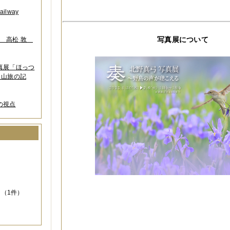
lway
写真展について
葉 高松 敦
写真展「ほっつ
 山旅の記
の視点
）
（1件）