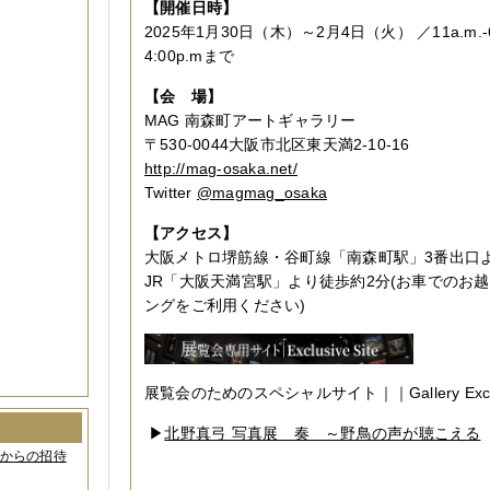
【開催日時】
2025年1月30日（木）～2月4日（火） ／11a.m.-
4:00p.mまで
【会 場】
MAG 南森町アートギャラリー
〒530-0044大阪市北区東天満2-10-16
http://mag-osaka.net/
Twitter
@magmag_osaka
【アクセス】
大阪メトロ堺筋線・谷町線「南森町駅」3番出口
JR「大阪天満宮駅」より徒歩約2分(お車でのお
ングをご利用ください)
展覧会のためのスペシャルサイト｜｜Gallery Exclusi
▶
北野真弓 写真展 奏 ～野鳥の声が聴こえる
間からの招待