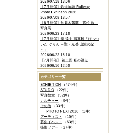
2026/07/18 13:06
2023年11月
（4件）
【7月開催】鉄道物語 Railway
2023年10月
（3件）
Photo Exhibtion 2026
2023年09月
（4件）
2026/07/08 13:57
2023年08月
（1件）
【8月開催】常磐木落葉 高松 敦
2023年06月
（3件）
写真展
2023年05月
（3件）
2026/06/23 17:18
2023年04月
（2件）
【7月開催】秦 達夫 写真展「ほっつ
2023年03月
（5件）
いた ぐりん ～聖・光岳 山旅の記
2023年02月
（3件）
～」
2023年01月
（4件）
2026/06/23 16:10
2022年12月
（3件）
【7月開催】 第二回 私の視点
2022年11月
（2件）
2026/06/16 12:50
2022年10月
（4件）
2022年09月
（2件）
カテゴリー一覧
2022年08月
（3件）
2022年07月
（3件）
EXHIBITION
（474件）
2022年05月
（4件）
STUDIO
（22件）
2022年04月
（2件）
写真教室
（52件）
2022年03月
（5件）
カルチャー
（9件）
2022年02月
（3件）
その他
（33件）
2022年01月
（3件）
PHOTO NEXT2016
（1件）
2021年12月
（2件）
アーティスト
（15件）
2021年11月
（3件）
募集イベント
（63件）
2021年10月
（1件）
撮影ツアー
（27件）
2021年09月
（5件）