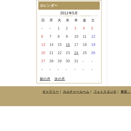
2021年08月
（1件）
カレンダー
2021年07月
（1件）
2012年5月
2021年06月
（3件）
2021年05月
（2件）
日
月
火
水
木
金
土
2021年04月
（2件）
-
-
1
2
3
4
5
2021年03月
（3件）
2021年02月
（1件）
6
7
8
9
10
11
12
2021年01月
（2件）
13
14
15
16
17
18
19
2020年12月
（3件）
2020年11月
（6件）
20
21
22
23
24
25
26
2020年10月
（6件）
27
28
29
30
31
-
-
2020年09月
（5件）
2020年08月
（3件）
-
-
-
-
-
-
-
2020年07月
（3件）
2020年06月
（2件）
前の月
次の月
2020年04月
（4件）
2020年03月
（9件）
ギャラリー
｜
カルチャールーム
｜
フォトスタジオ
｜
教室・
2020年02月
（3件）
2020年01月
（5件）
2019年12月
（3件）
2019年11月
（4件）
2019年10月
（8件）
2019年09月
（3件）
2019年08月
（2件）
2019年07月
（1件）