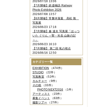
2026/07/18 13:06
2023年11月
（4件）
【7月開催】鉄道物語 Railway
2023年10月
（3件）
Photo Exhibtion 2026
2023年09月
（4件）
2026/07/08 13:57
2023年08月
（1件）
【8月開催】常磐木落葉 高松 敦
2023年06月
（3件）
写真展
2023年05月
（3件）
2026/06/23 17:18
2023年04月
（2件）
【7月開催】秦 達夫 写真展「ほっつ
2023年03月
（5件）
いた ぐりん ～聖・光岳 山旅の記
2023年02月
（3件）
～」
2023年01月
（4件）
2026/06/23 16:10
2022年12月
（3件）
【7月開催】 第二回 私の視点
2022年11月
（2件）
2026/06/16 12:50
2022年10月
（4件）
2022年09月
（2件）
カテゴリー一覧
2022年08月
（3件）
2022年07月
（3件）
EXHIBITION
（474件）
2022年05月
（4件）
STUDIO
（22件）
2022年04月
（2件）
写真教室
（52件）
2022年03月
（5件）
カルチャー
（9件）
2022年02月
（3件）
その他
（33件）
2022年01月
（3件）
PHOTO NEXT2016
（1件）
2021年12月
（2件）
アーティスト
（15件）
2021年11月
（3件）
募集イベント
（63件）
2021年10月
（1件）
撮影ツアー
（27件）
2021年09月
（5件）