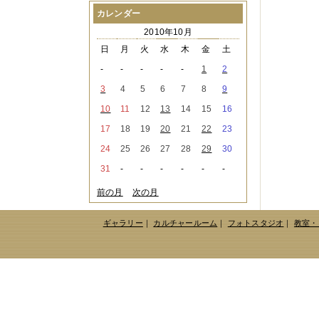
2021年08月
（1件）
カレンダー
2021年07月
（1件）
2010年10月
2021年06月
（3件）
2021年05月
（2件）
日
月
火
水
木
金
土
2021年04月
（2件）
-
-
-
-
-
1
2
2021年03月
（3件）
2021年02月
（1件）
3
4
5
6
7
8
9
2021年01月
（2件）
10
11
12
13
14
15
16
2020年12月
（3件）
2020年11月
（6件）
17
18
19
20
21
22
23
2020年10月
（6件）
24
25
26
27
28
29
30
2020年09月
（5件）
2020年08月
（3件）
31
-
-
-
-
-
-
2020年07月
（3件）
2020年06月
（2件）
前の月
次の月
2020年04月
（4件）
2020年03月
（9件）
ギャラリー
｜
カルチャールーム
｜
フォトスタジオ
｜
教室・
2020年02月
（3件）
2020年01月
（5件）
2019年12月
（3件）
2019年11月
（4件）
2019年10月
（8件）
2019年09月
（3件）
2019年08月
（2件）
2019年07月
（1件）