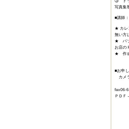
③ ド
写真集
■講師
★ カ
無い方
★ パ
お店の
★ 作
■お申
カメラ
te
fax06-
ＰＤＦ