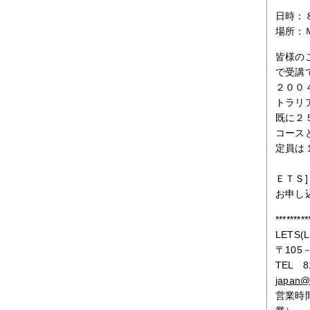
日時：
場所：
皆様の
で受講
２００
トラリ
既に２
コース
定員は
ＥＴＳ]
お申し
*********
LETS(L
〒105
TEL 81
japan@l
営業時間