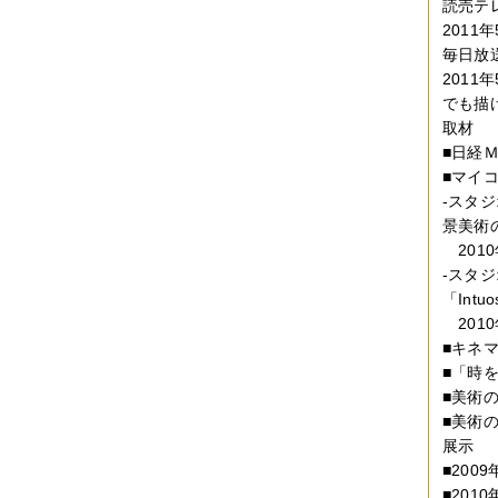
読売テ
2011
毎日放
201
でも描
取材
■日経
■マイ
-スタ
景美術
2010
-スタ
「Intu
2010
■キネ
■「時を
■美術の
■美術の
展示
■200
■201