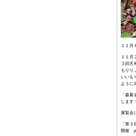
１１月
１１月
３回天
もりり
いいも
ように
「森募
します
展覧会
「第３
開催 p