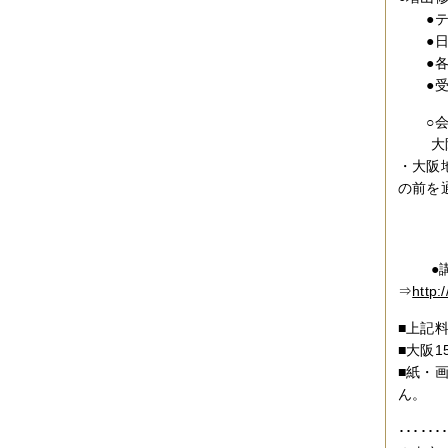
●テー
●日時
●各日
●受講
○会場
大阪市
・大阪
の前
・ＪＲ
ＴＥ
●講
⇒
http:
■上記
■大阪
■紙・
ん。
･････