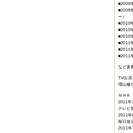
■20
■20
ー）
■201
■201
■201
■20
■20
■201
など多
TV出演
増山修
ＮＨＫ
2011
テレビ
201
毎日放
2011