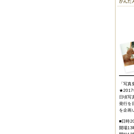
かんた
「写真
★20
日頃写
発行を
を企画
■日時2
開場13