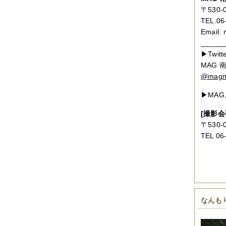
〒530
TEL.06
Email: 
______
▶Twitt
MAG
@magm
▶MA
[撮影
〒530
TEL 06
なんも