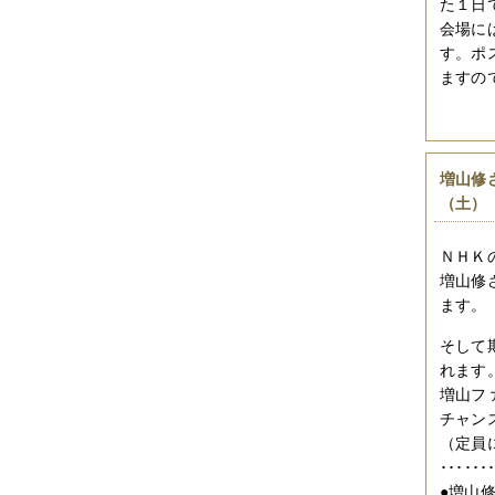
た１日
会場に
す。ポ
ますの
増山修
（土）
ＮＨＫ
増山修
ます。
そして
れます
増山フ
チャン
（定員
･････
●増山