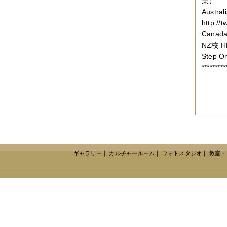
業）
Austra
http://
Canad
NZ校 
Step O
*********
ギャラリー
｜
カルチャールーム
｜
フォトスタジオ
｜
教室・