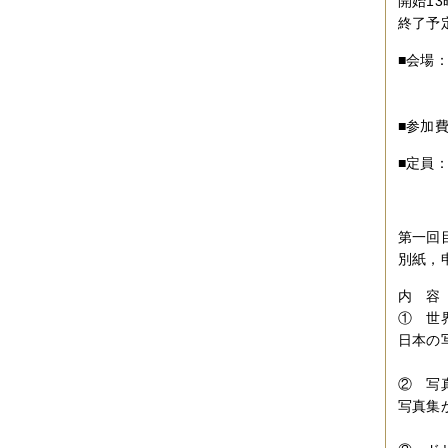
開始13
終了予
■会場
大阪
０６
■参加
■定員
第一回
別紙，
内 容
① 世
日本の
② 写
写真集