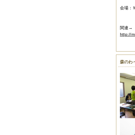
par
会場：
大阪
０６
関連→
http://
森のわ