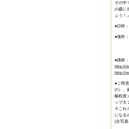
その中
の森に
ょう！
●日時
●場所
大阪
０
●講師
http://
http://
●ご用
の）、
幅程度
ップ大
※これ
になる
(左写