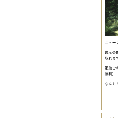
ニュー
展示会
取れま
配信ご
無料)
なんも