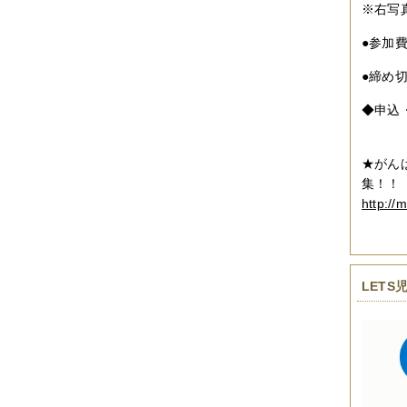
※右写
●参加
●締め
◆申込
★がん
集！！
http://
LETS