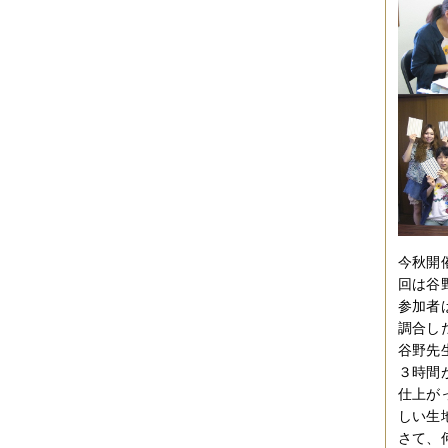
今秋開
回は谷
参加者
調合し
谷野先
３時間
仕上が
しい生
さて、