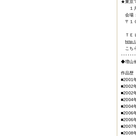
★東京
１月
会場：
〒１０
Ｈ
ＴＥＬ
http:/
こちら
･････
◆増山
作品歴
■20
■20
■200
■20
■20
■20
■20
■20
■20