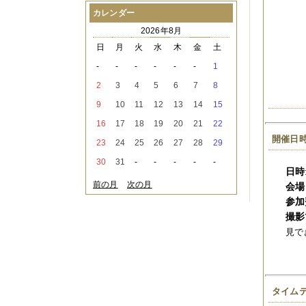
2021年08月
（1件）
カレンダー
2021年07月
（1件）
2026年8月
2021年06月
（3件）
2021年05月
（2件）
日
月
火
水
木
金
土
2021年04月
（2件）
-
-
-
-
-
-
1
2021年03月
（3件）
2021年02月
（1件）
2
3
4
5
6
7
8
2021年01月
（2件）
9
10
11
12
13
14
15
2020年12月
（3件）
2020年11月
（6件）
16
17
18
19
20
21
22
2020年10月
（6件）
開催日
23
24
25
26
27
28
29
2020年09月
（5件）
2020年08月
（3件）
30
31
-
-
-
-
-
2020年07月
（3件）
日時
2020年06月
（2件）
前の月
次の月
会場
2020年04月
（4件）
参加
2020年03月
（9件）
撮影
2020年02月
（3件）
2020年01月
（5件）
見で
2019年12月
（3件）
2019年11月
（4件）
2019年10月
（8件）
2019年09月
（3件）
タイム
2019年08月
（2件）
2019年07月
（1件）