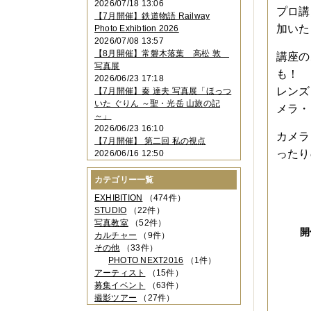
2026/07/18 13:06
2023年11月
（4件）
プロ講
【7月開催】鉄道物語 Railway
2023年10月
（3件）
加いた
Photo Exhibtion 2026
2023年09月
（4件）
2026/07/08 13:57
2023年08月
（1件）
【8月開催】常磐木落葉 高松 敦
講座の
2023年06月
（3件）
写真展
2023年05月
（3件）
も！
2026/06/23 17:18
2023年04月
（2件）
レンズ
【7月開催】秦 達夫 写真展「ほっつ
2023年03月
（5件）
いた ぐりん ～聖・光岳 山旅の記
メラ・
2023年02月
（3件）
～」
2023年01月
（4件）
2026/06/23 16:10
2022年12月
（3件）
カメラ
【7月開催】 第二回 私の視点
2022年11月
（2件）
ったり
2026/06/16 12:50
2022年10月
（4件）
2022年09月
（2件）
カテゴリー一覧
2022年08月
（3件）
2022年07月
（3件）
EXHIBITION
（474件）
2022年05月
（4件）
STUDIO
（22件）
2022年04月
（2件）
写真教室
（52件）
開
2022年03月
（5件）
カルチャー
（9件）
2022年02月
（3件）
その他
（33件）
2022年01月
（3件）
PHOTO NEXT2016
（1件）
2021年12月
（2件）
アーティスト
（15件）
2021年11月
（3件）
募集イベント
（63件）
2021年10月
（1件）
撮影ツアー
（27件）
2021年09月
（5件）