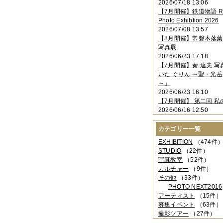
2026/07/18 13:06
2023年11月
（4件）
【7月開催】鉄道物語 Rai
2023年10月
（3件）
Photo Exhibtion 2026
2023年09月
（4件）
2026/07/08 13:57
2023年08月
（1件）
【8月開催】常磐木落
2023年06月
（3件）
写真展
2023年05月
（3件）
2026/06/23 17:18
2023年04月
（2件）
【7月開催】秦 達夫 
2023年03月
（5件）
いた ぐりん ～聖・光岳
2023年02月
（3件）
～」
2023年01月
（4件）
2026/06/23 16:10
2022年12月
（3件）
【7月開催】 第二回 私
2022年11月
（2件）
2026/06/16 12:50
2022年10月
（4件）
2022年09月
（2件）
カテゴリー一覧
2022年08月
（3件）
2022年07月
（3件）
EXHIBITION
（474件
2022年05月
（4件）
STUDIO
（22件）
2022年04月
（2件）
写真教室
（52件）
2022年03月
（5件）
カルチャー
（9件）
2022年02月
（3件）
その他
（33件）
2022年01月
（3件）
PHOTO NEXT2016
2021年12月
（2件）
アーティスト
（15件）
2021年11月
（3件）
募集イベント
（63件）
2021年10月
（1件）
撮影ツアー
（27件）
2021年09月
（5件）