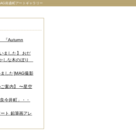
AG南森町アートギャラリー
『Autumn
いました】 おだ
 おかしな木のぼり
ました]MAG撮影
のご案内】 〜星空
奈良今井町」・・
ート 鉛筆画アレ