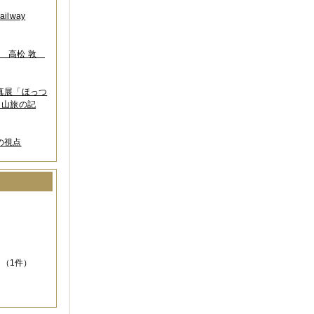
lway
葉 高松 敦
写真展「ほっつ
 山旅の記
の視点
）
（1件）