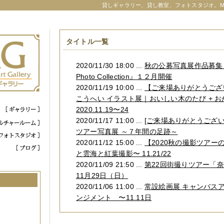
貸しギャラリー、貸し教室、フォトスタジオ。M
タイトル一覧
2020/11/30 18:00 ...
秋の公募写真展作品募集 
Photo Collection』１２月開催
2020/11/19 10:00 ...
【ご来場ありがとうござ
こうへい イラスト展｜おいしい木のたび +
2020.11.19〜24
2020/11/17 11:00 ...
[ご来場ありがとうござい
ツアー写真展 ～７年間の足跡～
2020/11/12 15:00 ...
【2020秋の撮影ツアー
と雲海と紅葉撮影〜 11.21/22
2020/11/09 21:50 ...
第22回街撮りツアー「
11月29日（日）
2020/11/06 11:00 ...
常設絵画展 キャンバスア
ンジメント 〜11.11日