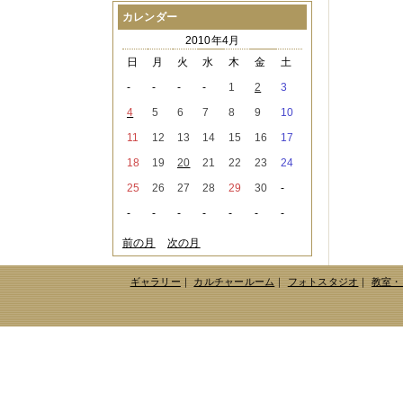
2021年08月
（1件）
カレンダー
2021年07月
（1件）
2010年4月
2021年06月
（3件）
2021年05月
（2件）
日
月
火
水
木
金
土
2021年04月
（2件）
-
-
-
-
1
2
3
2021年03月
（3件）
2021年02月
（1件）
4
5
6
7
8
9
10
2021年01月
（2件）
11
12
13
14
15
16
17
2020年12月
（3件）
2020年11月
（6件）
18
19
20
21
22
23
24
2020年10月
（6件）
25
26
27
28
29
30
-
2020年09月
（5件）
2020年08月
（3件）
-
-
-
-
-
-
-
2020年07月
（3件）
2020年06月
（2件）
前の月
次の月
2020年04月
（4件）
2020年03月
（9件）
ギャラリー
｜
カルチャールーム
｜
フォトスタジオ
｜
教室・
2020年02月
（3件）
2020年01月
（5件）
2019年12月
（3件）
2019年11月
（4件）
2019年10月
（8件）
2019年09月
（3件）
2019年08月
（2件）
2019年07月
（1件）