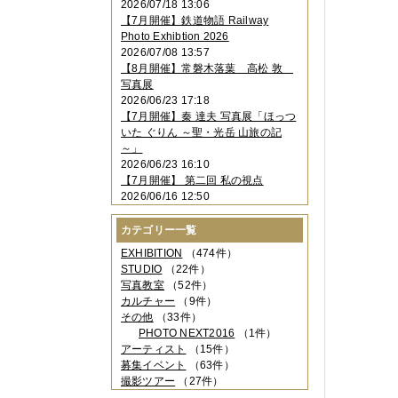
2026/07/18 13:06
2023年11月
（4件）
【7月開催】鉄道物語 Railway
2023年10月
（3件）
Photo Exhibtion 2026
2023年09月
（4件）
2026/07/08 13:57
2023年08月
（1件）
【8月開催】常磐木落葉 高松 敦
2023年06月
（3件）
写真展
2023年05月
（3件）
2026/06/23 17:18
2023年04月
（2件）
【7月開催】秦 達夫 写真展「ほっつ
2023年03月
（5件）
いた ぐりん ～聖・光岳 山旅の記
2023年02月
（3件）
～」
2023年01月
（4件）
2026/06/23 16:10
2022年12月
（3件）
【7月開催】 第二回 私の視点
2022年11月
（2件）
2026/06/16 12:50
2022年10月
（4件）
2022年09月
（2件）
カテゴリー一覧
2022年08月
（3件）
2022年07月
（3件）
EXHIBITION
（474件）
2022年05月
（4件）
STUDIO
（22件）
2022年04月
（2件）
写真教室
（52件）
2022年03月
（5件）
カルチャー
（9件）
2022年02月
（3件）
その他
（33件）
2022年01月
（3件）
PHOTO NEXT2016
（1件）
2021年12月
（2件）
アーティスト
（15件）
2021年11月
（3件）
募集イベント
（63件）
2021年10月
（1件）
撮影ツアー
（27件）
2021年09月
（5件）