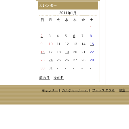
2021年08月
（1件）
カレンダー
2021年07月
（1件）
2011年1月
2021年06月
（3件）
2021年05月
（2件）
日
月
火
水
木
金
土
2021年04月
（2件）
-
-
-
-
-
-
1
2021年03月
（3件）
2021年02月
（1件）
2
3
4
5
6
7
8
2021年01月
（2件）
9
10
11
12
13
14
15
2020年12月
（3件）
2020年11月
（6件）
16
17
18
19
20
21
22
2020年10月
（6件）
23
24
25
26
27
28
29
2020年09月
（5件）
2020年08月
（3件）
30
31
-
-
-
-
-
2020年07月
（3件）
2020年06月
（2件）
前の月
次の月
2020年04月
（4件）
2020年03月
（9件）
ギャラリー
｜
カルチャールーム
｜
フォトスタジオ
｜
教室・
2020年02月
（3件）
2020年01月
（5件）
2019年12月
（3件）
2019年11月
（4件）
2019年10月
（8件）
2019年09月
（3件）
2019年08月
（2件）
2019年07月
（1件）