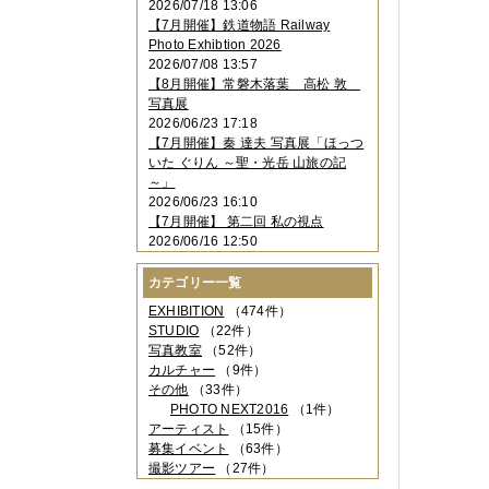
2026/07/18 13:06
2023年11月
（4件）
【7月開催】鉄道物語 Railway
2023年10月
（3件）
Photo Exhibtion 2026
2023年09月
（4件）
2026/07/08 13:57
2023年08月
（1件）
【8月開催】常磐木落葉 高松 敦
2023年06月
（3件）
写真展
2023年05月
（3件）
2026/06/23 17:18
2023年04月
（2件）
【7月開催】秦 達夫 写真展「ほっつ
2023年03月
（5件）
いた ぐりん ～聖・光岳 山旅の記
2023年02月
（3件）
～」
2023年01月
（4件）
2026/06/23 16:10
2022年12月
（3件）
【7月開催】 第二回 私の視点
2022年11月
（2件）
2026/06/16 12:50
2022年10月
（4件）
2022年09月
（2件）
カテゴリー一覧
2022年08月
（3件）
2022年07月
（3件）
EXHIBITION
（474件）
2022年05月
（4件）
STUDIO
（22件）
2022年04月
（2件）
写真教室
（52件）
2022年03月
（5件）
カルチャー
（9件）
2022年02月
（3件）
その他
（33件）
2022年01月
（3件）
PHOTO NEXT2016
（1件）
2021年12月
（2件）
アーティスト
（15件）
2021年11月
（3件）
募集イベント
（63件）
2021年10月
（1件）
撮影ツアー
（27件）
2021年09月
（5件）