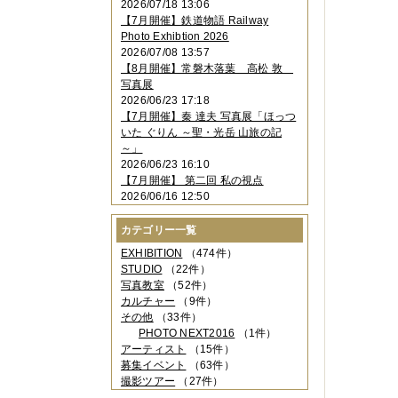
2026/07/18 13:06
2023年11月
（4件）
【7月開催】鉄道物語 Railway
2023年10月
（3件）
Photo Exhibtion 2026
2023年09月
（4件）
2026/07/08 13:57
2023年08月
（1件）
【8月開催】常磐木落葉 高松 敦
2023年06月
（3件）
写真展
2023年05月
（3件）
2026/06/23 17:18
2023年04月
（2件）
【7月開催】秦 達夫 写真展「ほっつ
2023年03月
（5件）
いた ぐりん ～聖・光岳 山旅の記
2023年02月
（3件）
～」
2023年01月
（4件）
2026/06/23 16:10
2022年12月
（3件）
【7月開催】 第二回 私の視点
2022年11月
（2件）
2026/06/16 12:50
2022年10月
（4件）
2022年09月
（2件）
カテゴリー一覧
2022年08月
（3件）
2022年07月
（3件）
EXHIBITION
（474件）
2022年05月
（4件）
STUDIO
（22件）
2022年04月
（2件）
写真教室
（52件）
2022年03月
（5件）
カルチャー
（9件）
2022年02月
（3件）
その他
（33件）
2022年01月
（3件）
PHOTO NEXT2016
（1件）
2021年12月
（2件）
アーティスト
（15件）
2021年11月
（3件）
募集イベント
（63件）
2021年10月
（1件）
撮影ツアー
（27件）
2021年09月
（5件）