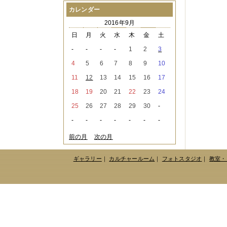
2021年08月
（1件）
カレンダー
2021年07月
（1件）
2016年9月
2021年06月
（3件）
2021年05月
（2件）
日
月
火
水
木
金
土
2021年04月
（2件）
-
-
-
-
1
2
3
2021年03月
（3件）
2021年02月
（1件）
4
5
6
7
8
9
10
2021年01月
（2件）
11
12
13
14
15
16
17
2020年12月
（3件）
2020年11月
（6件）
18
19
20
21
22
23
24
2020年10月
（6件）
25
26
27
28
29
30
-
2020年09月
（5件）
2020年08月
（3件）
-
-
-
-
-
-
-
2020年07月
（3件）
2020年06月
（2件）
前の月
次の月
2020年04月
（4件）
2020年03月
（9件）
ギャラリー
｜
カルチャールーム
｜
フォトスタジオ
｜
教室・
2020年02月
（3件）
2020年01月
（5件）
2019年12月
（3件）
2019年11月
（4件）
2019年10月
（8件）
2019年09月
（3件）
2019年08月
（2件）
2019年07月
（1件）