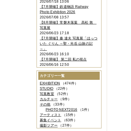
2026/07/18 13:06
2023年11月
（4件）
【7月開催】鉄道物語 Railway
2023年10月
（3件）
Photo Exhibtion 2026
2023年09月
（4件）
2026/07/08 13:57
2023年08月
（1件）
【8月開催】常磐木落葉 高松 敦
2023年06月
（3件）
写真展
2023年05月
（3件）
2026/06/23 17:18
2023年04月
（2件）
【7月開催】秦 達夫 写真展「ほっつ
2023年03月
（5件）
いた ぐりん ～聖・光岳 山旅の記
2023年02月
（3件）
～」
2023年01月
（4件）
2026/06/23 16:10
2022年12月
（3件）
【7月開催】 第二回 私の視点
2022年11月
（2件）
2026/06/16 12:50
2022年10月
（4件）
2022年09月
（2件）
カテゴリー一覧
2022年08月
（3件）
2022年07月
（3件）
EXHIBITION
（474件）
2022年05月
（4件）
STUDIO
（22件）
2022年04月
（2件）
写真教室
（52件）
2022年03月
（5件）
カルチャー
（9件）
2022年02月
（3件）
その他
（33件）
2022年01月
（3件）
PHOTO NEXT2016
（1件）
2021年12月
（2件）
アーティスト
（15件）
2021年11月
（3件）
募集イベント
（63件）
2021年10月
（1件）
撮影ツアー
（27件）
2021年09月
（5件）