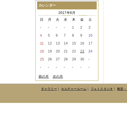
2021年08月
（1件）
カレンダー
2021年07月
（1件）
2017年6月
2021年06月
（3件）
2021年05月
（2件）
日
月
火
水
木
金
土
2021年04月
（2件）
-
-
-
-
1
2
3
2021年03月
（3件）
2021年02月
（1件）
4
5
6
7
8
9
10
2021年01月
（2件）
11
12
13
14
15
16
17
2020年12月
（3件）
2020年11月
（6件）
18
19
20
21
22
23
24
2020年10月
（6件）
25
26
27
28
29
30
-
2020年09月
（5件）
2020年08月
（3件）
-
-
-
-
-
-
-
2020年07月
（3件）
2020年06月
（2件）
前の月
次の月
2020年04月
（4件）
2020年03月
（9件）
ギャラリー
｜
カルチャールーム
｜
フォトスタジオ
｜
教室・
2020年02月
（3件）
2020年01月
（5件）
2019年12月
（3件）
2019年11月
（4件）
2019年10月
（8件）
2019年09月
（3件）
2019年08月
（2件）
2019年07月
（1件）