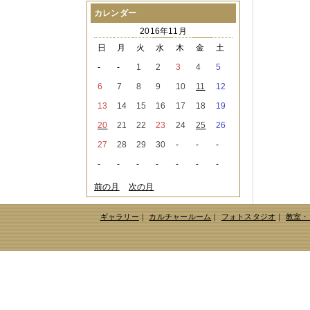
2021年08月
（1件）
カレンダー
2021年07月
（1件）
2016年11月
2021年06月
（3件）
2021年05月
（2件）
日
月
火
水
木
金
土
2021年04月
（2件）
-
-
1
2
3
4
5
2021年03月
（3件）
2021年02月
（1件）
6
7
8
9
10
11
12
2021年01月
（2件）
13
14
15
16
17
18
19
2020年12月
（3件）
2020年11月
（6件）
20
21
22
23
24
25
26
2020年10月
（6件）
27
28
29
30
-
-
-
2020年09月
（5件）
2020年08月
（3件）
-
-
-
-
-
-
-
2020年07月
（3件）
2020年06月
（2件）
前の月
次の月
2020年04月
（4件）
2020年03月
（9件）
ギャラリー
｜
カルチャールーム
｜
フォトスタジオ
｜
教室・
2020年02月
（3件）
2020年01月
（5件）
2019年12月
（3件）
2019年11月
（4件）
2019年10月
（8件）
2019年09月
（3件）
2019年08月
（2件）
2019年07月
（1件）