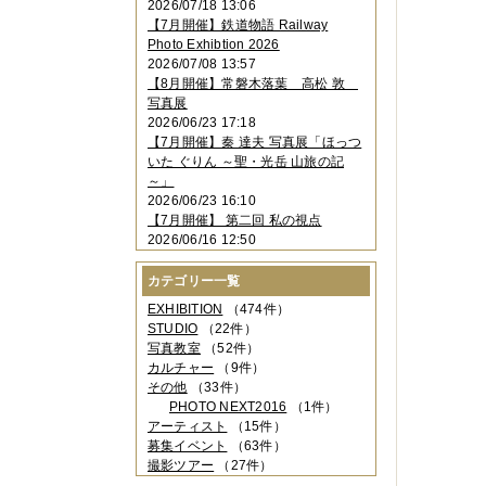
2026/07/18 13:06
2023年11月
（4件）
【7月開催】鉄道物語 Railway
2023年10月
（3件）
Photo Exhibtion 2026
2023年09月
（4件）
2026/07/08 13:57
2023年08月
（1件）
【8月開催】常磐木落葉 高松 敦
2023年06月
（3件）
写真展
2023年05月
（3件）
2026/06/23 17:18
2023年04月
（2件）
【7月開催】秦 達夫 写真展「ほっつ
2023年03月
（5件）
いた ぐりん ～聖・光岳 山旅の記
2023年02月
（3件）
～」
2023年01月
（4件）
2026/06/23 16:10
2022年12月
（3件）
【7月開催】 第二回 私の視点
2022年11月
（2件）
2026/06/16 12:50
2022年10月
（4件）
2022年09月
（2件）
カテゴリー一覧
2022年08月
（3件）
2022年07月
（3件）
EXHIBITION
（474件）
2022年05月
（4件）
STUDIO
（22件）
2022年04月
（2件）
写真教室
（52件）
2022年03月
（5件）
カルチャー
（9件）
2022年02月
（3件）
その他
（33件）
2022年01月
（3件）
PHOTO NEXT2016
（1件）
2021年12月
（2件）
アーティスト
（15件）
2021年11月
（3件）
募集イベント
（63件）
2021年10月
（1件）
撮影ツアー
（27件）
2021年09月
（5件）