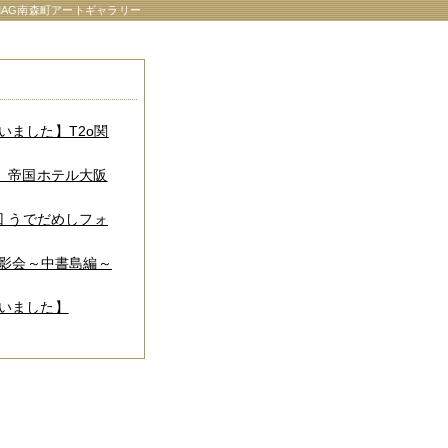
AG南森町アートギャラリー
いました】T2o関
】 帝国ホテル大阪
回 うでだめしフォ
撮影会～中書島編～
いました】