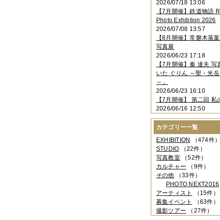
2026/07/18 13:06
2023年11月
（4件）
【7月開催】鉄道物語 Rai
2023年10月
（3件）
Photo Exhibtion 2026
2023年09月
（4件）
2026/07/08 13:57
2023年08月
（1件）
【8月開催】常磐木落
2023年06月
（3件）
写真展
2023年05月
（3件）
2026/06/23 17:18
2023年04月
（2件）
【7月開催】秦 達夫 
2023年03月
（5件）
いた ぐりん ～聖・光岳
2023年02月
（3件）
～」
2023年01月
（4件）
2026/06/23 16:10
2022年12月
（3件）
【7月開催】 第二回 私
2022年11月
（2件）
2026/06/16 12:50
2022年10月
（4件）
2022年09月
（2件）
カテゴリー一覧
2022年08月
（3件）
2022年07月
（3件）
EXHIBITION
（474件
2022年05月
（4件）
STUDIO
（22件）
2022年04月
（2件）
写真教室
（52件）
2022年03月
（5件）
カルチャー
（9件）
2022年02月
（3件）
その他
（33件）
2022年01月
（3件）
PHOTO NEXT2016
2021年12月
（2件）
アーティスト
（15件）
2021年11月
（3件）
募集イベント
（63件）
2021年10月
（1件）
撮影ツアー
（27件）
2021年09月
（5件）