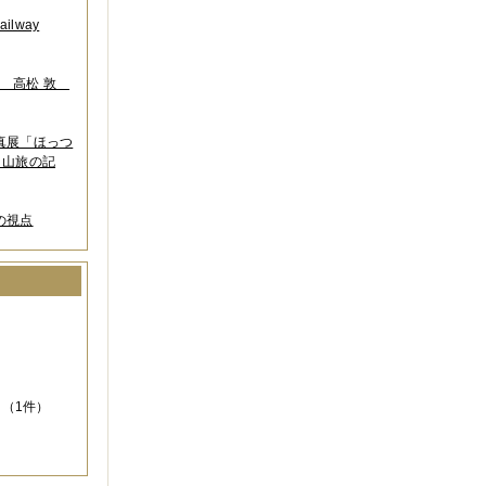
lway
葉 高松 敦
写真展「ほっつ
 山旅の記
の視点
）
（1件）