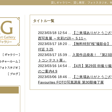
貸しギャラリー、貸し教室、フォトスタジオ。M
タイトル一覧
2023/03/18 12:54 ...
【ご来場ありがとうござ
西写真展 ～光彩の詩～ 5.11～
2023/03/17 18:20 ...
【無料特別"桜"撮影会
付近 3.25
2023/03/17 15:39 ...
入賞作品発表！ 『第23
トコンテスト展』
2023/03/16 14:54 ...
【4月】第29回 街撮り
のご案内4.9
2023/03/06 18:46 ...
【ご来場ありがとうござ
Favourites FOTO写真講座 第30期修了展