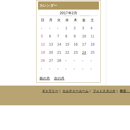
2021年08月
（1件）
カレンダー
2021年07月
（1件）
2017年2月
2021年06月
（3件）
2021年05月
（2件）
日
月
火
水
木
金
土
2021年04月
（2件）
-
-
-
1
2
3
4
2021年03月
（3件）
2021年02月
（1件）
5
6
7
8
9
10
11
2021年01月
（2件）
12
13
14
15
16
17
18
2020年12月
（3件）
2020年11月
（6件）
19
20
21
22
23
24
25
2020年10月
（6件）
26
27
28
-
-
-
-
2020年09月
（5件）
2020年08月
（3件）
-
-
-
-
-
-
-
2020年07月
（3件）
2020年06月
（2件）
前の月
次の月
2020年04月
（4件）
2020年03月
（9件）
ギャラリー
｜
カルチャールーム
｜
フォトスタジオ
｜
教室・
2020年02月
（3件）
2020年01月
（5件）
2019年12月
（3件）
2019年11月
（4件）
2019年10月
（8件）
2019年09月
（3件）
2019年08月
（2件）
2019年07月
（1件）