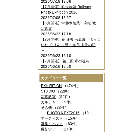
2026/07/18 13:06
2023年11月
（4件）
【7月開催】鉄道物語 Railway
2023年10月
（3件）
Photo Exhibtion 2026
2023年09月
（4件）
2026/07/08 13:57
2023年08月
（1件）
【8月開催】常磐木落葉 高松 敦
2023年06月
（3件）
写真展
2023年05月
（3件）
2026/06/23 17:18
2023年04月
（2件）
【7月開催】秦 達夫 写真展「ほっつ
2023年03月
（5件）
いた ぐりん ～聖・光岳 山旅の記
2023年02月
（3件）
～」
2023年01月
（4件）
2026/06/23 16:10
2022年12月
（3件）
【7月開催】 第二回 私の視点
2022年11月
（2件）
2026/06/16 12:50
2022年10月
（4件）
2022年09月
（2件）
カテゴリー一覧
2022年08月
（3件）
2022年07月
（3件）
EXHIBITION
（474件）
2022年05月
（4件）
STUDIO
（22件）
2022年04月
（2件）
写真教室
（52件）
2022年03月
（5件）
カルチャー
（9件）
2022年02月
（3件）
その他
（33件）
2022年01月
（3件）
PHOTO NEXT2016
（1件）
2021年12月
（2件）
アーティスト
（15件）
2021年11月
（3件）
募集イベント
（63件）
2021年10月
（1件）
撮影ツアー
（27件）
2021年09月
（5件）