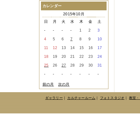
2021年08月
（1件）
カレンダー
2021年07月
（1件）
2015年10月
2021年06月
（3件）
2021年05月
（2件）
日
月
火
水
木
金
土
2021年04月
（2件）
-
-
-
-
1
2
3
2021年03月
（3件）
2021年02月
（1件）
4
5
6
7
8
9
10
2021年01月
（2件）
11
12
13
14
15
16
17
2020年12月
（3件）
2020年11月
（6件）
18
19
20
21
22
23
24
2020年10月
（6件）
25
26
27
28
29
30
31
2020年09月
（5件）
2020年08月
（3件）
-
-
-
-
-
-
-
2020年07月
（3件）
2020年06月
（2件）
前の月
次の月
2020年04月
（4件）
2020年03月
（9件）
ギャラリー
｜
カルチャールーム
｜
フォトスタジオ
｜
教室・
2020年02月
（3件）
2020年01月
（5件）
2019年12月
（3件）
2019年11月
（4件）
2019年10月
（8件）
2019年09月
（3件）
2019年08月
（2件）
2019年07月
（1件）