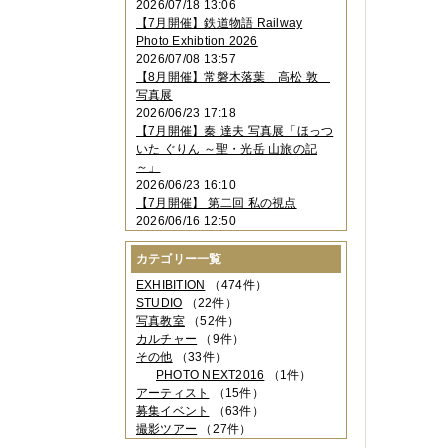
2026/07/18 13:06
2023年11月
（4件）
【7月開催】鉄道物語 Railway
2023年10月
（3件）
Photo Exhibtion 2026
2023年09月
（4件）
2026/07/08 13:57
2023年08月
（1件）
【8月開催】常磐木落葉 高松 敦
2023年06月
（3件）
写真展
2023年05月
（3件）
2026/06/23 17:18
2023年04月
（2件）
【7月開催】秦 達夫 写真展「ほっつ
2023年03月
（5件）
いた ぐりん ～聖・光岳 山旅の記
2023年02月
（3件）
～」
2023年01月
（4件）
2026/06/23 16:10
2022年12月
（3件）
【7月開催】 第二回 私の視点
2022年11月
（2件）
2026/06/16 12:50
2022年10月
（4件）
2022年09月
（2件）
カテゴリー一覧
2022年08月
（3件）
2022年07月
（3件）
EXHIBITION
（474件）
2022年05月
（4件）
STUDIO
（22件）
2022年04月
（2件）
写真教室
（52件）
2022年03月
（5件）
カルチャー
（9件）
2022年02月
（3件）
その他
（33件）
2022年01月
（3件）
PHOTO NEXT2016
（1件）
2021年12月
（2件）
アーティスト
（15件）
2021年11月
（3件）
募集イベント
（63件）
2021年10月
（1件）
撮影ツアー
（27件）
2021年09月
（5件）