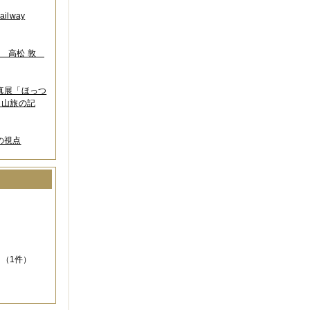
lway
葉 高松 敦
写真展「ほっつ
 山旅の記
の視点
）
（1件）