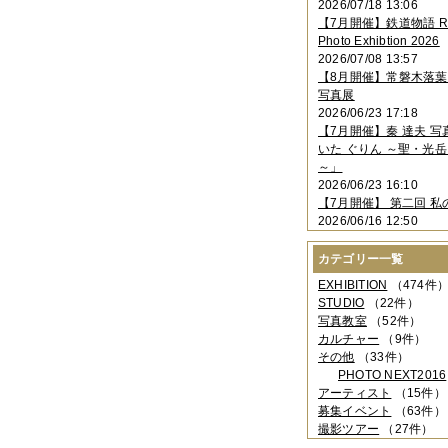
2026/07/18 13:06
2023年11月
（4件）
【7月開催】鉄道物語 Rai
2023年10月
（3件）
Photo Exhibtion 2026
2023年09月
（4件）
2026/07/08 13:57
2023年08月
（1件）
【8月開催】常磐木落
2023年06月
（3件）
写真展
2023年05月
（3件）
2026/06/23 17:18
2023年04月
（2件）
【7月開催】秦 達夫 
2023年03月
（5件）
いた ぐりん ～聖・光岳
2023年02月
（3件）
～」
2023年01月
（4件）
2026/06/23 16:10
2022年12月
（3件）
【7月開催】 第二回 私
2022年11月
（2件）
2026/06/16 12:50
2022年10月
（4件）
2022年09月
（2件）
カテゴリー一覧
2022年08月
（3件）
2022年07月
（3件）
EXHIBITION
（474件
2022年05月
（4件）
STUDIO
（22件）
2022年04月
（2件）
写真教室
（52件）
2022年03月
（5件）
カルチャー
（9件）
2022年02月
（3件）
その他
（33件）
2022年01月
（3件）
PHOTO NEXT2016
2021年12月
（2件）
アーティスト
（15件）
2021年11月
（3件）
募集イベント
（63件）
2021年10月
（1件）
撮影ツアー
（27件）
2021年09月
（5件）