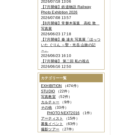
2026/07/18 13:06
2023年11月
（4件）
【7月開催】鉄道物語 Railway
2023年10月
（3件）
Photo Exhibtion 2026
2023年09月
（4件）
2026/07/08 13:57
2023年08月
（1件）
【8月開催】常磐木落葉 高松 敦
2023年06月
（3件）
写真展
2023年05月
（3件）
2026/06/23 17:18
2023年04月
（2件）
【7月開催】秦 達夫 写真展「ほっつ
2023年03月
（5件）
いた ぐりん ～聖・光岳 山旅の記
2023年02月
（3件）
～」
2023年01月
（4件）
2026/06/23 16:10
2022年12月
（3件）
【7月開催】 第二回 私の視点
2022年11月
（2件）
2026/06/16 12:50
2022年10月
（4件）
2022年09月
（2件）
カテゴリー一覧
2022年08月
（3件）
2022年07月
（3件）
EXHIBITION
（474件）
2022年05月
（4件）
STUDIO
（22件）
2022年04月
（2件）
写真教室
（52件）
2022年03月
（5件）
カルチャー
（9件）
2022年02月
（3件）
その他
（33件）
2022年01月
（3件）
PHOTO NEXT2016
（1件）
2021年12月
（2件）
アーティスト
（15件）
2021年11月
（3件）
募集イベント
（63件）
2021年10月
（1件）
撮影ツアー
（27件）
2021年09月
（5件）