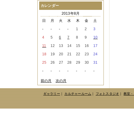
2021年08月
（1件）
カレンダー
2021年07月
（1件）
2013年8月
2021年06月
（3件）
2021年05月
（2件）
日
月
火
水
木
金
土
2021年04月
（2件）
-
-
-
-
1
2
3
2021年03月
（3件）
2021年02月
（1件）
4
5
6
7
8
9
10
2021年01月
（2件）
11
12
13
14
15
16
17
2020年12月
（3件）
2020年11月
（6件）
18
19
20
21
22
23
24
2020年10月
（6件）
25
26
27
28
29
30
31
2020年09月
（5件）
2020年08月
（3件）
-
-
-
-
-
-
-
2020年07月
（3件）
2020年06月
（2件）
前の月
次の月
2020年04月
（4件）
2020年03月
（9件）
ギャラリー
｜
カルチャールーム
｜
フォトスタジオ
｜
教室・
2020年02月
（3件）
2020年01月
（5件）
2019年12月
（3件）
2019年11月
（4件）
2019年10月
（8件）
2019年09月
（3件）
2019年08月
（2件）
2019年07月
（1件）