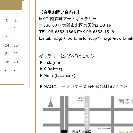
【会場お問い合わせ】
月
MAG 南森町アートギャラリー
木
金
土
〒530-0044大阪市北区東天満2-10-16
-
1
TEL.06-6353-1866 FAX.06-6353-1519
7
8
Email:
mag@neo.famille.ne.j
p">
mag@neo.famill
______________________________
3
14
15
0
21
22
ギャラリー公式SNSはこちら
7
28
29
▶
instagram
▶
X
(twitter)
-
-
▶
Meta
(facebook)
▶MAGニュースレター会員登録(無料)は
こちら