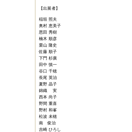
【出展者】
稲垣 照夫
奥村 恵美子
恩田 秀樹
楠木 順彦
栗山 隆史
佐藤 順子
下門 杉廣
田中 慎一
谷口 千穂
長尾 英治
夏野 晶子
錦織 実
西本 尚子
野間 重喜
野村 和峯
松波 未穂
南 俊治
吉崎 ひろし