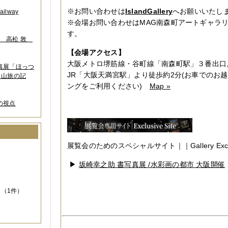
※お問い合わせは
IslandGallery
へお願いいたし
lway
※会場お問い合わせはMAG南森町アートギャラ
す。
葉 高松 敦
【会場アクセス】
大阪メトロ堺筋線・谷町線「南森町駅」３番出口
写真展「ほっつ
JR「大阪天満宮駅」より徒歩約2分(お車でのお
 山旅の記
ングをご利用ください)
Map »
の視点
）
展覧会のためのスペシャルサイト｜｜Gallery Exclusi
▶
坂崎幸之助 書写真展 /水彩画の都市 大阪開催
（1件）