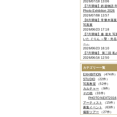
2026/07/18 13:06
2023年11月
（4件）
【7月開催】鉄道物語 Rai
2023年10月
（3件）
Photo Exhibtion 2026
2023年09月
（4件）
2026/07/08 13:57
2023年08月
（1件）
【8月開催】常磐木落
2023年06月
（3件）
写真展
2023年05月
（3件）
2026/06/23 17:18
2023年04月
（2件）
【7月開催】秦 達夫 
2023年03月
（5件）
いた ぐりん ～聖・光岳
2023年02月
（3件）
～」
2023年01月
（4件）
2026/06/23 16:10
2022年12月
（3件）
【7月開催】 第二回 私
2022年11月
（2件）
2026/06/16 12:50
2022年10月
（4件）
2022年09月
（2件）
カテゴリー一覧
2022年08月
（3件）
2022年07月
（3件）
EXHIBITION
（474件
2022年05月
（4件）
STUDIO
（22件）
2022年04月
（2件）
写真教室
（52件）
2022年03月
（5件）
カルチャー
（9件）
2022年02月
（3件）
その他
（33件）
2022年01月
（3件）
PHOTO NEXT2016
2021年12月
（2件）
アーティスト
（15件）
2021年11月
（3件）
募集イベント
（63件）
2021年10月
（1件）
撮影ツアー
（27件）
2021年09月
（5件）