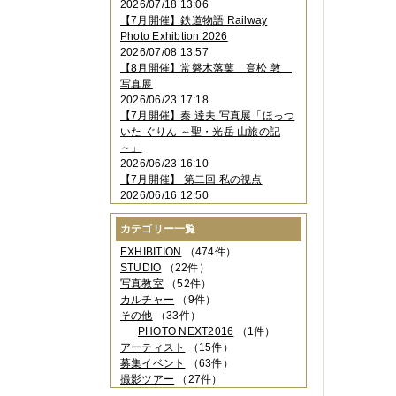
2026/07/18 13:06
2023年11月
（4件）
【7月開催】鉄道物語 Railway
2023年10月
（3件）
Photo Exhibtion 2026
2023年09月
（4件）
2026/07/08 13:57
2023年08月
（1件）
【8月開催】常磐木落葉 高松 敦
2023年06月
（3件）
写真展
2023年05月
（3件）
2026/06/23 17:18
2023年04月
（2件）
【7月開催】秦 達夫 写真展「ほっつ
2023年03月
（5件）
いた ぐりん ～聖・光岳 山旅の記
2023年02月
（3件）
～」
2023年01月
（4件）
2026/06/23 16:10
2022年12月
（3件）
【7月開催】 第二回 私の視点
2022年11月
（2件）
2026/06/16 12:50
2022年10月
（4件）
2022年09月
（2件）
カテゴリー一覧
2022年08月
（3件）
2022年07月
（3件）
EXHIBITION
（474件）
2022年05月
（4件）
STUDIO
（22件）
2022年04月
（2件）
写真教室
（52件）
2022年03月
（5件）
カルチャー
（9件）
2022年02月
（3件）
その他
（33件）
2022年01月
（3件）
PHOTO NEXT2016
（1件）
2021年12月
（2件）
アーティスト
（15件）
2021年11月
（3件）
募集イベント
（63件）
2021年10月
（1件）
撮影ツアー
（27件）
2021年09月
（5件）