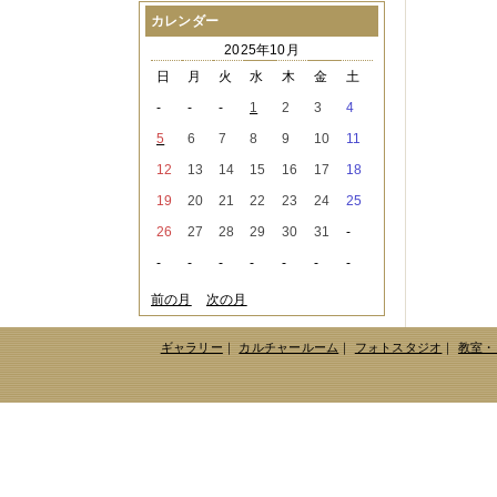
2021年08月
（1件）
カレンダー
2021年07月
（1件）
2025年10月
2021年06月
（3件）
2021年05月
（2件）
日
月
火
水
木
金
土
2021年04月
（2件）
-
-
-
1
2
3
4
2021年03月
（3件）
2021年02月
（1件）
5
6
7
8
9
10
11
2021年01月
（2件）
12
13
14
15
16
17
18
2020年12月
（3件）
2020年11月
（6件）
19
20
21
22
23
24
25
2020年10月
（6件）
26
27
28
29
30
31
-
2020年09月
（5件）
2020年08月
（3件）
-
-
-
-
-
-
-
2020年07月
（3件）
2020年06月
（2件）
前の月
次の月
2020年04月
（4件）
2020年03月
（9件）
ギャラリー
｜
カルチャールーム
｜
フォトスタジオ
｜
教室・
2020年02月
（3件）
2020年01月
（5件）
2019年12月
（3件）
2019年11月
（4件）
2019年10月
（8件）
2019年09月
（3件）
2019年08月
（2件）
2019年07月
（1件）